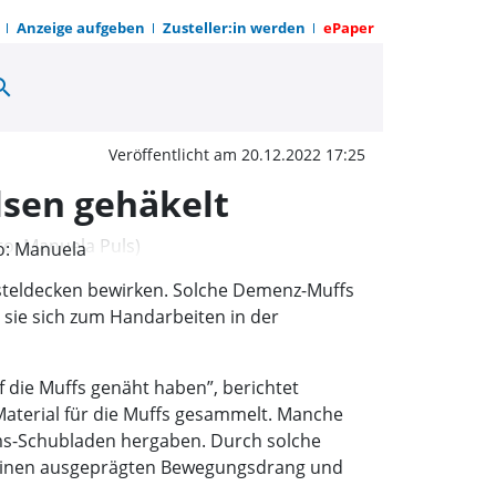
Anzeige aufgeben
Zusteller:in werden
ePaper
arch
r Altenheime von 15 Fra
Veröffentlicht am 20.12.2022 17:25
lsen gehäkelt
o: Manuela
steldecken bewirken. Solche Demenz-Muffs
 sie sich zum Handarbeiten in der
f die Muffs genäht haben”, berichtet
 Material für die Muffs gesammelt. Manche
ms-Schubladen hergaben. Durch solche
t einen ausgeprägten Bewegungsdrang und