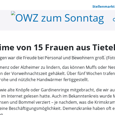
Stellenmarkt
se
67 Muffs fü
ime von 15 Frauen aus Tiete
gen war die Freude bei Personal und Bewohnern groß. (Fot
enz oder Alzheimer zu lindern, das können Muffs oder Ne
n der Vorweihnachtszeit gehäkelt. Über fünf Wochen trafen
ohe und nützliche Handwärmer fertiggestellt.
wie alte Knöpfe oder Gardinenringe mitgebracht, die wir au
en im Internet gelesen hatte. Auch im Bekanntenkreis wurde
nsen und Bommel verziert – je nachdem, was die Krimskra
n eine Beschäftigungsmöglichkeit. Demenzkranke haben of
n.