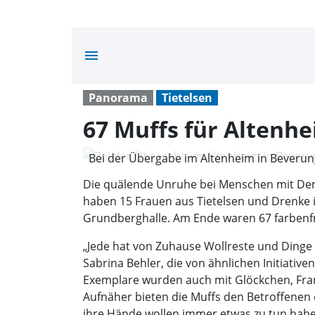
menu
Panorama
Tietelsen
67 Muffs für Altenhe
Bei der Übergabe im Altenheim in Beverun
Puls)
Die quälende Unruhe bei Menschen mit Dem
haben 15 Frauen aus Tietelsen und Drenke i
Grundberghalle. Am Ende waren 67 farbenfr
„Jede hat von Zuhause Wollreste und Dinge 
Sabrina Behler, die von ähnlichen Initiativ
Exemplare wurden auch mit Glöckchen, Fra
Aufnäher bieten die Muffs den Betroffene
ihre Hände wollen immer etwas zu tun habe