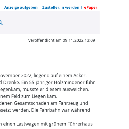
Anzeige aufgeben
Zusteller:in werden
ePaper
arch
ker gelandet | OWZ zum
Veröffentlicht am 09.11.2022 13:09
ovember 2022, liegend auf einem Acker.
 Drenke. Ein 55-jähriger Holzmindener fuhr
tgegenkam, musste er diesem ausweichen.
einem Feld zum Liegen kam.
standenen Gesamtschaden am Fahrzeug und
ngesetzt werden. Die Fahrbahn war während
um einen Lastwagen mit grünem Führerhaus