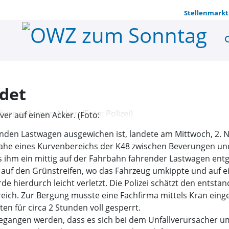
Stellenmarkt
se
Auf dem Ac
det
r auf einen Acker. (Foto:
den Lastwagen ausgewichen ist, landete am Mittwoch, 2. N
 nahe eines Kurvenbereichs der K48 zwischen Beverungen und
s ihm ein mittig auf der Fahrbahn fahrender Lastwagen en
 auf den Grünstreifen, wo das Fahrzeug umkippte und auf 
de hierdurch leicht verletzt. Die Polizei schätzt den ent
ereich. Zur Bergung musste eine Fachfirma mittels Kran ei
n für circa 2 Stunden voll gesperrt.
egangen werden, dass es sich bei dem Unfallverursacher 