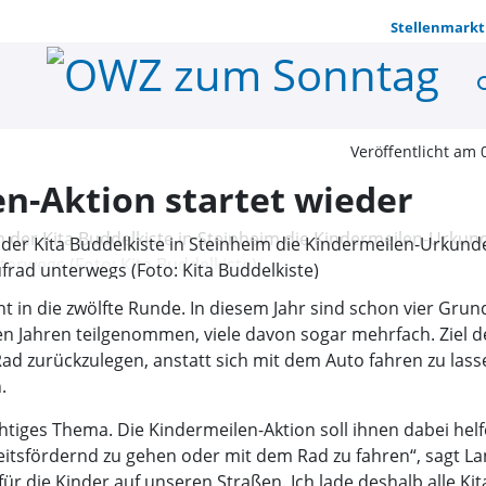
Stellenmarkt
se
Beliebte Ki
Veröffentlicht am 
en-Aktion startet wieder
n der Kita Buddelkiste in Steinheim die Kindermeilen-Urkun
ufrad unterwegs (Foto: Kita Buddelkiste)
t in die zwölfte Runde. In diesem Jahr sind schon vier Gru
en Jahren teilgenommen, viele davon sogar mehrfach. Ziel d
ad zurückzulegen, anstatt sich mit dem Auto fahren zu lass
.
ichtiges Thema. Die Kindermeilen-Aktion soll ihnen dabei he
tsfördernd zu gehen oder mit dem Rad zu fahren“, sagt La
r die Kinder auf unseren Straßen. Ich lade deshalb alle Kita