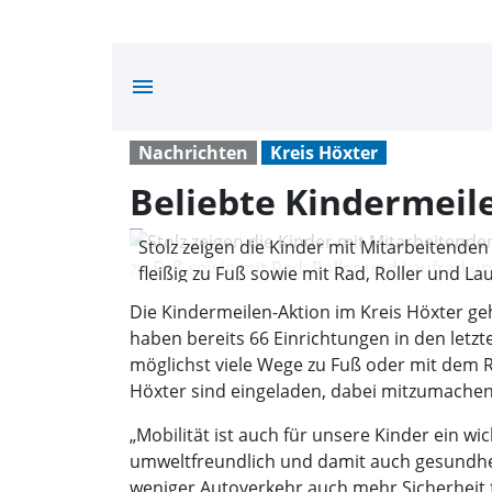
menu
Nachrichten
Kreis Höxter
Beliebte Kindermeil
Stolz zeigen die Kinder mit Mitarbeitende
fleißig zu Fuß sowie mit Rad, Roller und La
Die Kindermeilen-Aktion im Kreis Höxter geh
haben bereits 66 Einrichtungen in den letzt
möglichst viele Wege zu Fuß oder mit dem R
Höxter sind eingeladen, dabei mitzumachen
„Mobilität ist auch für unsere Kinder ein w
umweltfreundlich und damit auch gesundhei
weniger Autoverkehr auch mehr Sicherheit fü