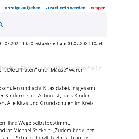
Anzeige aufgeben
Zusteller:in werden
ePaper
arch
ndermeilen-Aktion start
01.07.2024 10:50, aktualisiert am 01.07.2024 10:54
den. Die „Piraten“ und „Mäuse“ waren
ndschulen und acht Kitas dabei. Insgesamt
er Kindermeilen-Aktion ist, dass Kinder
en. Alle Kitas und Grundschulen im Kreis
lfen, ihre Wege selbstbestimmt,
ndrat Michael Stickeln. „Zudem bedeutet
s und Schulen herzlich ein, sich an der