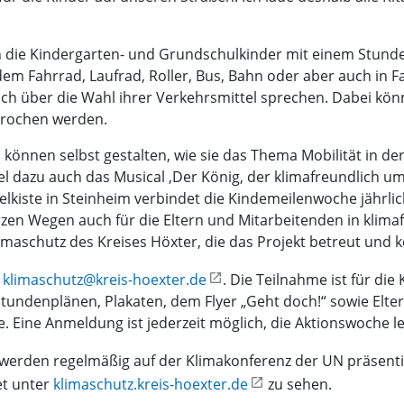
 die Kindergarten- und Grundschulkinder mit einem Stund
dem Fahrrad, Laufrad, Roller, Bus, Bahn oder aber auch in 
ch über die Wahl ihrer Verkehrsmittel sprechen. Dabei kön
prochen werden.
können selbst gestalten, wie sie das Thema Mobilität in d
l dazu auch das Musical ‚Der König, der klimafreundlich um
elkiste in Steinheim verbindet die Kindemeilenwoche jährl
kurzen Wegen auch für die Eltern und Mitarbeitenden in klim
maschutz des Kreises Höxter, die das Projekt betreut und k
d
klimaschutz@kreis-hoexter.de
. Die Teilnahme ist für di
 Stundenplänen, Plakaten, dem Flyer „Geht doch!“ sowie Elt
Eine Anmeldung ist jederzeit möglich, die Aktionswoche le
 werden regelmäßig auf der Klimakonferenz der UN präsenti
et unter
klimaschutz.kreis-hoexter.de
zu sehen.