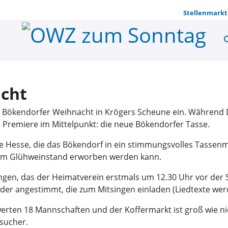
Stellenmarkt
se
Bökendorfe
cht
r Bökendorfer Weihnacht in Krögers Scheune ein. Während
e Premiere im Mittelpunkt: die neue Bökendorfer Tasse.
e Hesse, die das Bökendorf in ein stimmungsvolles Tassenmot
 am Glühweinstand erworben werden kann.
gen, das der Heimatverein erstmals um 12.30 Uhr vor der
eder angestimmt, die zum Mitsingen einladen (Liedtexte we
rten 18 Mannschaften und der Koffermarkt ist groß wie nie 
sucher.