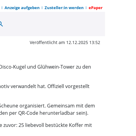
Anzeige aufgeben
Zusteller:in werden
ePaper
arch
r Weihnacht | OWZ zum
Veröffentlicht am 12.12.2025 13:52
 Disco-Kugel und Glühwein-Tower zu den
iv verwandelt hat. Offiziell vorgestellt
 Scheune organisiert. Gemeinsam mit dem
rden per QR-Code herunterladbar sein).
zuvor: 25 liebevoll bestückte Koffer mit