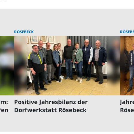
RÖSEBECK
RÖSEB
am:
Positive Jahresbilanz der
Jahr
fen
Dorfwerkstatt Rösebeck
Röse