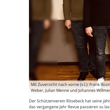
Mit Zuversicht nach vorne (v.l.): Frank Bo
Weber, Julian Menne und Johannes Willmes.
Der Schützenverein Rösebeck hat seine jähr
das vergangene Jahr Revue passieren zu las