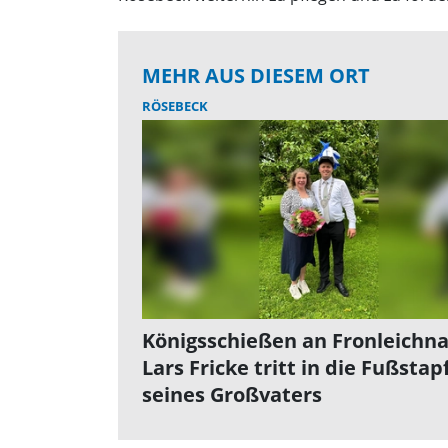
MEHR AUS DIESEM ORT
RÖSEBECK
Königsschießen an Fronleichn
Lars Fricke tritt in die Fußstap
seines Großvaters