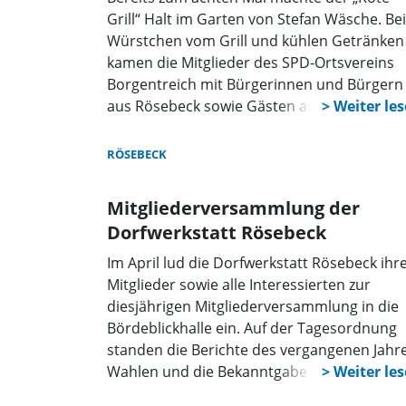
Grill“ Halt im Garten von Stefan Wäsche. Bei
Würstchen vom Grill und kühlen Getränken
kamen die Mitglieder des SPD-Ortsvereins
Borgentreich mit Bürgerinnen und Bürgern
aus Rösebeck sowie Gästen aus den
umliegenden Ortschaften ins Gespräch, hie
stand natürlich auch die Kommunalwahl a
RÖSEBECK
14. September im Fokus.
Mitgliederversammlung der
Dorfwerkstatt Rösebeck
Im April lud die Dorfwerkstatt Rösebeck ihr
Mitglieder sowie alle Interessierten zur
diesjährigen Mitgliederversammlung in die
Bördeblickhalle ein. Auf der Tagesordnung
standen die Berichte des vergangenen Jahre
Wahlen und die Bekanntgabe bereits
feststehender Termine.