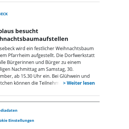
s ihren Sparten: Turngymnastik, Gardetanz,
ga, Kinder-Bewegung, Radfahren,
BECK
therren-Fußball, Badminton und
niorenfußball.
olaus besucht
hnachtsbaumaufstellen
ösebeck wird ein festlicher Weihnachtsbaum
em Pfarrheim aufgestellt. Die Dorfwerkstatt
alle Bürgerinnen und Bürger zu einem
lligen Nachmittag am Samstag, 30.
mber, ab 15.30 Uhr ein. Bei Glühwein und
tchen können die Teilnehmer die Vorfreude
ie Adventszeit genießen und ihren
nachtsbaum mit kreativen Bastelarbeiten
 persönlichen Wünschen schmücken. Die
staltung steht allen Rösebeckern offen. Ein
diadaten
deres Highlight des Nachmittags ist der
okie Einstellungen
ch des Nikolaus, der gegen 17.30 Uhr