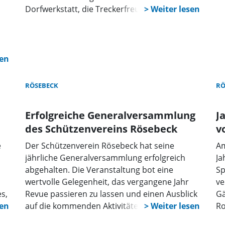
Dorfwerkstatt, die Treckerfreunde, das
Gehege und das Lager haben dafür beste
Voraussetzungen im Umfeld der
Bördeblickhalle und dem Hof Willmes
geschaffen.
r
m
RÖSEBECK
RÖ
Erfolgreiche Generalversammlung
J
des Schützenvereins Rösebeck
v
e
Der Schützenverein Rösebeck hat seine
Am
jährliche Generalversammlung erfolgreich
Ja
abgehalten. Die Veranstaltung bot eine
Sp
wertvolle Gelegenheit, das vergangene Jahr
ve
s,
Revue passieren zu lassen und einen Ausblick
Gä
auf die kommenden Aktivitäten und Ziele des
Ro
Vereins zu geben.
be