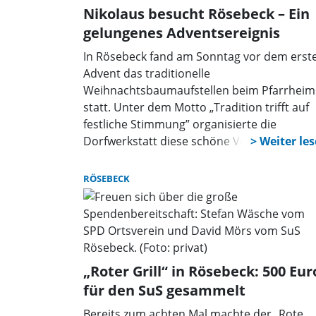
Nikolaus besucht Rösebeck – Ein
gelungenes Adventsereignis
In Rösebeck fand am Sonntag vor dem erst
Advent das traditionelle
Weihnachtsbaumaufstellen beim Pfarrheim
statt. Unter dem Motto „Tradition trifft auf
festliche Stimmung” organisierte die
Dorfwerkstatt diese schöne Veranstaltung f
die Dorfbewohner, um die Adventszeit
gebührend zu starten.
RÖSEBECK
„Roter Grill“ in Rösebeck: 500 Eur
für den SuS gesammelt
Bereits zum achten Mal machte der „Rote