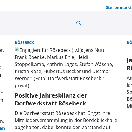
Stellenmarkt
search
Suche | OW
RÖSEBECK
RÖ
J
:
R
n
Am
Ja
Sp
in
Positive Jahresbilanz der
Bö
em
Dorfwerkstatt Rösebeck
Mi
Die Dorfwerkstatt Rösebeck hat jüngst ihre
Mitgliederversammlung in der Bördeblickhalle
n,
abgehalten, dabei konnte der Vorstand auf