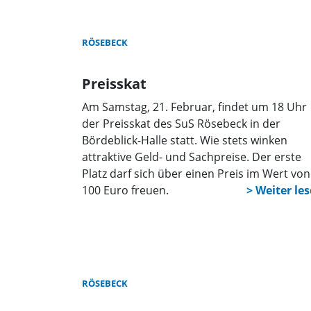
Miteinanders. In der voll besetzten
Bördeblickhalle bildeten die Ermittlung der
neuen Regenten sowie die feierlichen
RÖSEBECK
Ehrungen langjähriger Mitglieder und
Jubelkönige die Höhepunkte des Festes.
Preisskat
Am Samstag, 21. Februar, findet um 18 Uhr
der Preisskat des SuS Rösebeck in der
Bördeblick-Halle statt. Wie stets winken
attraktive Geld- und Sachpreise. Der erste
Platz darf sich über einen Preis im Wert von
100 Euro freuen.
RÖSEBECK