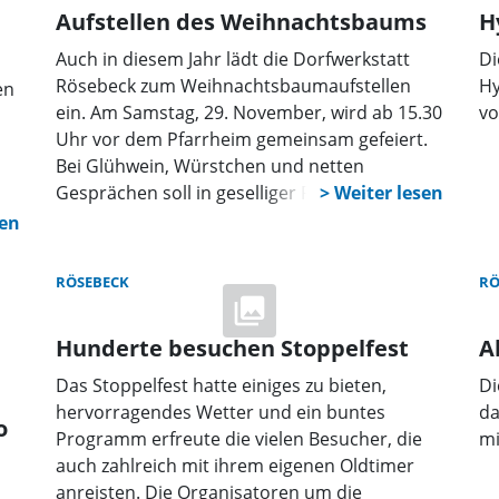
Aufstellen des Weihnachtsbaums
H
Auch in diesem Jahr lädt die Dorfwerkstatt
Di
Rösebeck zum Weihnachtsbaumaufstellen
Hy
en
ein. Am Samstag, 29. November, wird ab 15.30
vo
Uhr vor dem Pfarrheim gemeinsam gefeiert.
Bei Glühwein, Würstchen und netten
Gesprächen soll in geselliger Runde die
Adventszeit eingeläutet werden.
ür
RÖSEBECK
RÖ
Hunderte besuchen Stoppelfest
A
Das Stoppelfest hatte einiges zu bieten,
Di
hervorragendes Wetter und ein buntes
da
o
Programm erfreute die vielen Besucher, die
mi
auch zahlreich mit ihrem eigenen Oldtimer
anreisten. Die Organisatoren um die