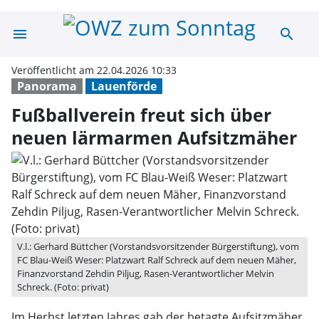
menu
search
Fußballverein f
Veröffentlicht am 22.04.2026 10:33
Panorama
Lauenförde
Fußballverein freut sich über
neuen lärmarmen Aufsitzmäher
V.l.: Gerhard Büttcher (Vorstandsvorsitzender Bürgerstiftung), vom
FC Blau-Weiß Weser: Platzwart Ralf Schreck auf dem neuen Mäher,
Finanzvorstand Zehdin Piljug, Rasen-Verantwortlicher Melvin
Schreck. (Foto: privat)
Im Herbst letzten Jahres gab der betagte Aufsitzmäher