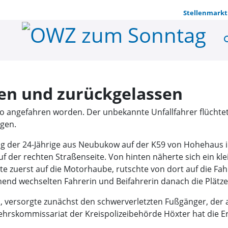
Stellenmarkt
se
Fußgänger 
en und zurückgelassen
uto angefahren worden. Der unbekannte Unfallfahrer flücht
ugen.
ng der 24-Jährige aus Neubukow auf der K59 von Hohehaus 
 der rechten Straßenseite. Von hinten näherte sich ein kle
te zuerst auf die Motorhaube, rutschte von dort auf die Fa
nend wechselten Fahrerin und Beifahrerin danach die Plätz
ukam, versorgte zunächst den schwerverletzten Fußgänger, de
ehrskommissariat der Kreispolizeibehörde Höxter hat die