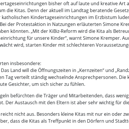
rtageseinrichtungen bisher oft auf laute und kreative Art
um die Kitas. Denn der aktuell im Landtag beratende Geset
 katholischen Kindertageseinrichtungen im Erzbistum luden
Bei der Protestaktion in Natzungen erläuterten Simone Kre
ben könnten. „Mit der KiBiz-Reform wird die Kita als Betre
seinrichtung für unsere Kinder“, warnt Simone Kremper. Au
wächt wird, starten Kinder mit schlechteren Voraussetzungen 
rten insbesondere:
s Land will die Öffnungszeiten in „Kernzeiten“ und „Randzeit
en Tag verteilt ständig wechselnde Ansprechpersonen. Die 
ute Gesichter, um sich sicher zu fühlen.
geln befürchten die Träger und Mitarbeitenden, dass wenige
 Der Austausch mit den Eltern ist aber sehr wichtig für di
 reicht nicht aus. Besonders kleine Kitas mit nur ein oder 
r, dass die Kitas als Treffpunkt in den Dörfern und Stadtte