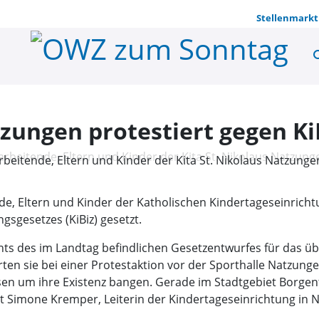
Stellenmarkt
se
Kita St. Ni
tzungen protestiert gegen K
itarbeitende, Eltern und Kinder der Kita St. Nikolaus Natz
nde, Eltern und Kinder der Katholischen Kindertageseinricht
sgesetzes (KiBiz) gesetzt.
hts des im Landtag befindlichen Gesetzentwurfes für das üb
erten sie bei einer Protestaktion vor der Sporthalle Natz
en um ihre Existenz bangen. Gerade im Stadtgebiet Borgentr
ärt Simone Kremper, Leiterin der Kindertageseinrichtung in 