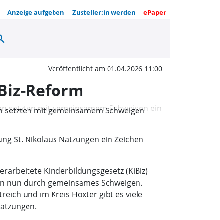
Anzeige aufgeben
Zusteller:in werden
ePaper
arch
kolaus Natzungen protes
Veröffentlicht am 01.04.2026 11:00
iBiz-Reform
ungen setzten mit gemeinsamem Schweigen
ung St. Nikolaus Natzungen ein Zeichen
erarbeitete Kinderbildungsgesetz (KiBiz)
ungen nun durch gemeinsames Schweigen.
eich und im Kreis Höxter gibt es viele
Natzungen.