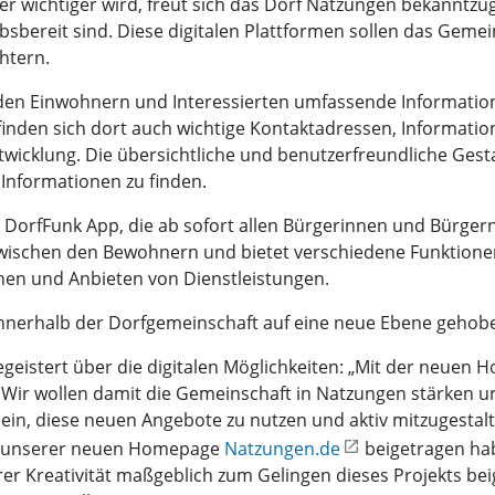
immer wichtiger wird, freut sich das Dorf Natzungen bekannt
ebsbereit sind. Diese digitalen Plattformen sollen das Geme
htern.
en Einwohnern und Interessierten umfassende Information
inden sich dort auch wichtige Kontaktadressen, Informatio
twicklung. Die übersichtliche und benutzerfreundliche Gest
Informationen zu finden.
er DorfFunk App, die ab sofort allen Bürgerinnen und Bürger
wischen den Bewohnern und bietet verschiedene Funktionen 
hen und Anbieten von Dienstleistungen.
innerhalb der Dorfgemeinschaft auf eine neue Ebene gehob
begeistert über die digitalen Möglichkeiten: „Mit der neue
t. Wir wollen damit die Gemeinschaft in Natzungen stärken
h ein, diese neuen Angebote zu nutzen und aktiv mitzugestalt
ng unserer neuen Homepage
Natzungen.de
beigetragen hab
er Kreativität maßgeblich zum Gelingen dieses Projekts bei