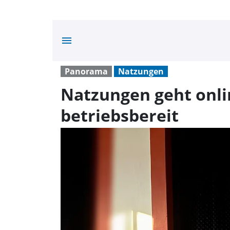
menu
Panorama
Natzungen
Natzungen geht onl
betriebsbereit