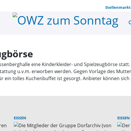
Stellenmarkt
se
Kleider- un
ugbörse
ssenberghalle eine Kinderkleider- und Spielzeugbörse statt
sstattung u.v.m. erworben werden. Gegen Vorlage des Mutt
r ein tolles Kuchenbuffet ist gesorgt. Anbieter können sich
EISSEN
EISSEN