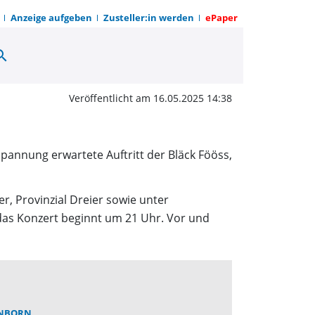
Anzeige aufgeben
Zusteller:in werden
ePaper
arch
cht mit den BLÄCK FÖÖ
Veröffentlicht am 16.05.2025 14:38
pannung erwartete Auftritt der Bläck Fööss,
r, Provinzial Dreier sowie unter
, das Konzert beginnt um 21 Uhr. Vor und
NBORN