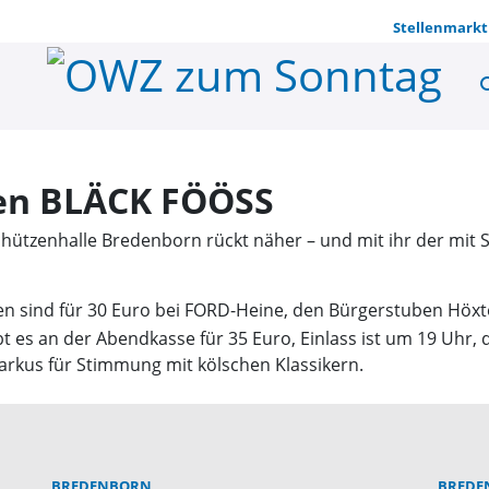
Stellenmarkt
se
Kölsche Na
den BLÄCK FÖÖSS
chützenhalle Bredenborn rückt näher – und mit ihr der mit S
en sind für 30 Euro bei FORD-Heine, den Bürgerstuben Höxte
ibt es an der Abendkasse für 35 Euro, Einlass ist um 19 Uhr
arkus für Stimmung mit kölschen Klassikern.
BREDENBORN
BREDE