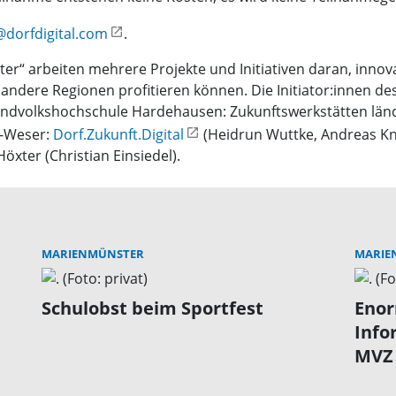
dorfdigital.com
.
er“ arbeiten mehrere Projekte und Initiativen daran, inno
andere Regionen profitieren können. Die Initiator:innen de
Landvolkshochschule Hardehausen: Zukunftswerkstätten län
e-Weser:
Dorf.Zukunft.Digital
(Heidrun Wuttke, Andreas Kn
ter (Christian Einsiedel).
MARIENMÜNSTER
MARIE
Schulobst beim Sportfest
Enor
Info
MVZ