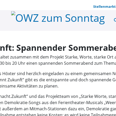
Stellenmarkt
se
Kultur gew
unft: Spannender Sommerabe
ltet zusammen mit dem Projekt Starke, Worte, starke Ort a
18.30 bis 20 Uhr einen spannenden Sommerabend zum Thema 
is Höxter sind herzlich eingeladen zu einem gemeinsamen N
nt Zukunft” gibt es die entspannte und doch spannende Ge
insame Aktivitäten zu planen.
macht.Zukunft” und das Projektteam von „Starke Worte, star
en Demokratie-Songs aus den Ferientheater-Musicals „Weert
ädt außerdem an Mitmach-Stationen dazu ein, Demokratie ga
Teilnahme entstehen keine Kosten; es wird keine Teilnahme