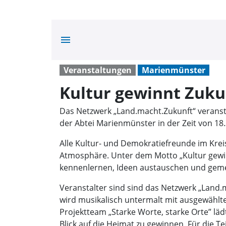
menu
Veranstaltungen
Marienmünster
Kultur gewinnt Zuk
Das Netzwerk „Land.macht.Zukunft“ veransta
der Abtei Marienmünster in der Zeit von 
Alle Kultur- und Demokratiefreunde im Kre
Atmosphäre. Unter dem Motto „Kultur gewin
kennenlernen, Ideen austauschen und geme
Veranstalter sind sind das Netzwerk „Land.
wird musikalisch untermalt mit ausgewählt
Projektteam „Starke Worte, starke Orte” l
Blick auf die Heimat zu gewinnen. Für die 