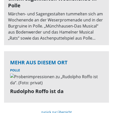
Polle
Märchen- und Sagengestalten tummelten sich am
Wochenende an der Weserpromenade und in der
Burgruine in Polle. „Münchhausen-Das Musical“
aus Bodenwerder und das Hamelner Musical
„Rats“ sowie das Aschenputtelspiel aus Polle
konnten kostenfrei für das Publikum aufgeführt
werden. Dank des Sponsors, der Stiftung
Sparkasse Bodenwerder, der Samtgemeinde und
MEHR AUS DIESEM ORT
vieler ehrenamtlich aktiver Organisatoren und
Darsteller bot der Weserort ein spannendes,
POLLE
buntes, musikalisches Programm das nicht nur die
Kinder begeisterte. Zu Beginn stellte Otto Graf von
Eberstein (Andreas Busche) begleitet von seiner
Rudolpho Roffo ist da
Gemahlin Gräfin Ludgardis (Carola Busche) das
Wochenende und seine Darsteller und
Organisatoren vor. Der
Samtgemeindebürgermeister Sebastian Rode und
zurück zur Übersicht