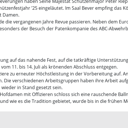
 Beverungen haben Seine Majestät Schützenmajor Peter Riepe
zenfestjahr ’25 eingeläutet. Im Saal Bever empfing das Kö
st Damen.
rede die vergangenen Jahre Revue passieren. Neben dem Eu
 besonders der Besuch der Patenkompanie des ABC-Abwehrbat
tung auf das nahende Fest, auf die tatkräftige Unterstützung
vom 11. bis 14. Juli als krönenden Abschluss entgegen.
ziere zu erneuter Höchstleistung in der Vorbereitung auf. A
. Die verschiedenen Arbeitsgruppen haben ihre Arbeit a
wieder in Stand gesetzt sein.
ofdamen mit Offizieren schloss sich eine rauschende Balln
und wie es die Tradition gebietet, wurde bis in die frühen 