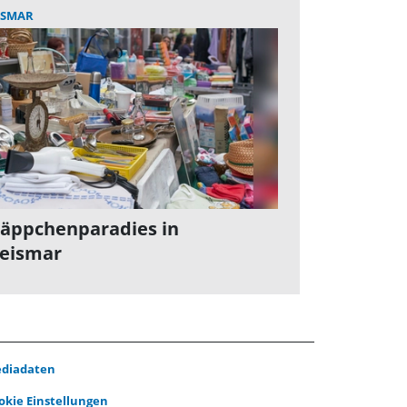
ISMAR
äppchenparadies in
eismar
diadaten
okie Einstellungen