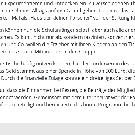
en Experimentieren und Entdecken ein. Zu verschiedenen Th
Rätseln des Alltags auf den Grund gehen. Dabei ist das Fa
erten Mal als „Haus der kleinen Forscher“ von der Stiftung K
n können nun die Schulanfänger selbst, aber auch alle and
hen. Es kühlt nicht nur ab, sondern fasziniert, konzentriert,
nien und Co. wollen die Erzieher mit ihren Kindern an den T
udem das soziale Miteinander in den Gruppen.
ie Tische häufig nutzen können, hat der Förderverein des Fa
Das Geld stammt aus einer Spende in Höhe von 500 Euro, di
Durch die finanzielle Zulage konnte ein dreiteiliges Set de
eut, dass die Einnahmen bei Festen, die Beiträge der Mitglie
endet werden. Gemeinsam mit dem Elternbeirat war der För
nforum beteiligt und bereicherte das bunte Programm bei