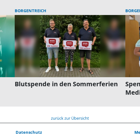
BORGENTREICH
BORGE
Blutspende in den Sommerferien
Spen
Med
zurück zur Übersicht
Datenschutz
Me