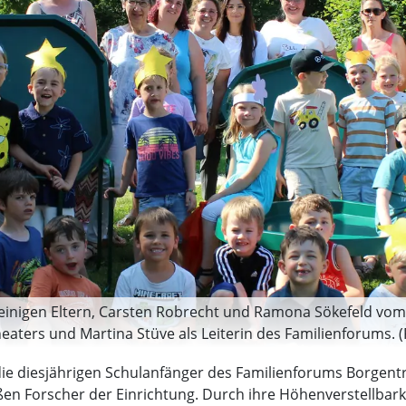
 einigen Eltern, Carsten Robrecht und Ramona Sökefeld vom 
eaters und Martina Stüve als Leiterin des Familienforums. (F
 diesjährigen Schulanfänger des Familienforums Borgentr
en Forscher der Einrichtung. Durch ihre Höhenverstellbarkei