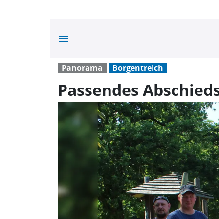
menu
Panorama
Borgentreich
Passendes Abschieds