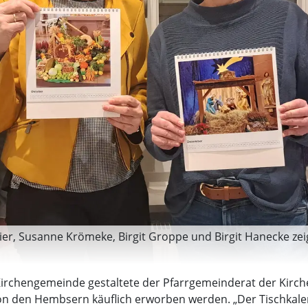
er, Susanne Krömeke, Birgit Groppe und Birgit Hanecke zeig
 Kirchengemeinde gestaltete der Pfarrgemeinderat der Kir
on den Hembsern käuflich erworben werden. „Der Tischkalend