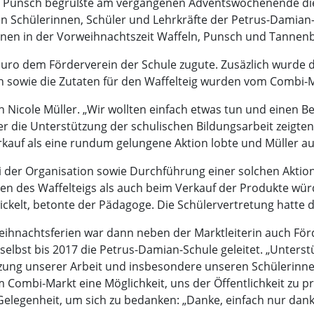
nd Punsch begrüßte am vergangenen Adventswochenende di
ten Schülerinnen, Schüler und Lehrkräfte der Petrus-Damian
inen in der Vorweihnachtszeit Waffeln, Punsch und Tanne
o dem Förderverein der Schule zugute. Zusäzlich wurde d
 sowie die Zutaten für den Waffelteig wurden vom Combi-
rin Nicole Müller. „Wir wollten einfach etwas tun und einen B
über die Unterstützung der schulischen Bildungsarbeit zeigte
erkauf als eine rundum gelungene Aktion lobte und Müller a
bei der Organisation sowie Durchführung einer solchen Aktio
llen des Waffelteigs als auch beim Verkauf der Produkte w
lt, betonte der Pädagoge. Die Schülervertretung hatte die
hnachtsferien war dann neben der Marktleiterin auch Förd
lbst bis 2017 die Petrus-Damian-Schule geleitet. „Unterstü
zung unserer Arbeit und insbesondere unseren Schülerinne
eim Combi-Markt eine Möglichkeit, uns der Öffentlichkeit zu p
elegenheit, um sich zu bedanken: „Danke, einfach nur danke