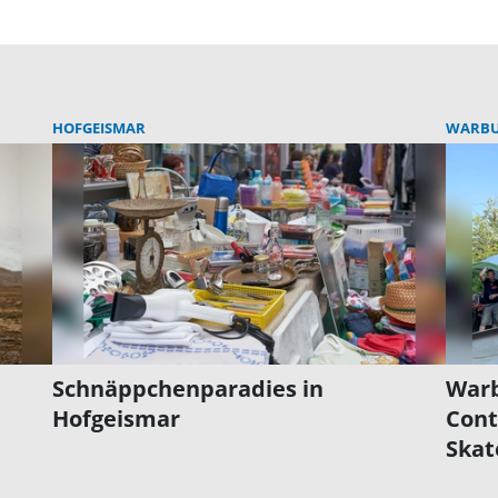
HOFGEISMAR
WARB
Schnäppchenparadies in
Warb
Hofgeismar
Cont
Skat