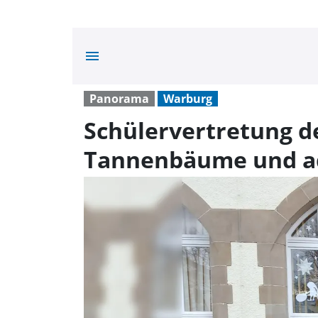
menu
Panorama
Warburg
Schülervertretung d
Tannenbäume und ad