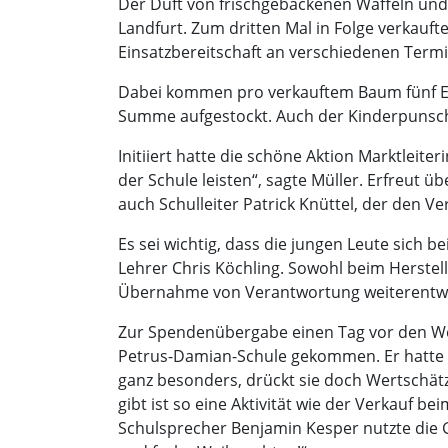
Der Duft von frischgebackenen Waffeln u
Landfurt. Zum dritten Mal in Folge verkauf
Einsatzbereitschaft an verschiedenen Term
Dabei kommen pro verkauftem Baum fünf Eur
Summe aufgestockt. Auch der Kinderpunsch
Initiiert hatte die schöne Aktion Marktleite
der Schule leisten“, sagte Müller. Erfreut 
auch Schulleiter Patrick Knüttel, der den V
Es sei wichtig, dass die jungen Leute sich 
Lehrer Chris Köchling. Sowohl beim Herste
Übernahme von Verantwortung weiterentwicke
Zur Spendenübergabe einen Tag vor den Wei
Petrus-Damian-Schule gekommen. Er hatte se
ganz besonders, drückt sie doch Wertschät
gibt ist so eine Aktivität wie der Verkauf b
Schulsprecher Benjamin Kesper nutzte die G