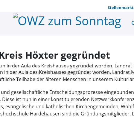
Stellenmarkt
se
Seniorenver
Kreis Höxter gegründet
n in der Aula des Kreishauses gegründet worden. Landrat Mich
chaftliche Teilhabe der älteren Menschen in unserem Kulturl
 Senioren gefördert.“ (Foto: Kreis Höxter)
he und gesellschaftliche Entscheidungsprozesse eingebunden
 Diese ist nun in einer konstituierenden Netzwerkkonferen
ses, evangelische und katholischen Kirchengemeinden, Wohl
lkshochschule Hardehausen sind die Gründungsmitglieder. 