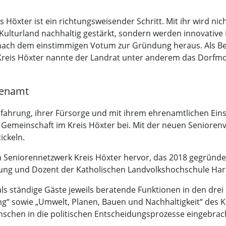
öxter ist ein richtungsweisender Schritt. Mit ihr wird nicht
ulturland nachhaltig gestärkt, sondern werden innovative 
ln nach dem einstimmigen Votum zur Gründung heraus. Als Be
 Kreis Höxter nannte der Landrat unter anderem das Dorfmobi
renamt
rfahrung, ihrer Fürsorge und mit ihrem ehrenamtlichen Ei
emeinschaft im Kreis Höxter bei. Mit der neuen Seniorenve
ickeln.
 Seniorennetzwerk Kreis Höxter hervor, das 2018 gegründe
tung und Dozent der Katholischen Landvolkshochschule Ha
ls ständige Gäste jeweils beratende Funktionen in den dre
lung“ sowie „Umwelt, Planen, Bauen und Nachhaltigkeit“ des
enschen in die politischen Entscheidungsprozesse eingebrac