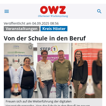
menu
search
Von der Schule 
Veröffentlicht am 04.09.2025 08:56
Veranstaltungen
Kreis Höxter
Von der Schule in den Beruf
Freuen sich auf die Weiterführung der digitalen
Veranstaltungsreihe „Von der Schule in den Beruf“ im neuen