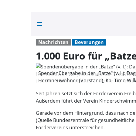
menu
Nachrichten
Beverungen
1.000 Euro für „Bat
Spendenübergabe in der „Batze“ (v. l.): Dag
Hermneuwöhner (Vorstand), Kai-Timo Wilke
Cornelia Lübbesmeier (Vorstand), Gunther
Seit Jahren setzt sich der Förderverein Fre
Außerdem führt der Verein Kinderschwimm
Gerade vor dem Hintergrund, dass nach den V
(Quelle Bundeszentrale für gesundheitlich
Fördervereins unterstreichen.