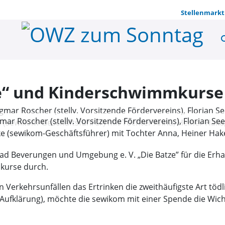
Stellenmarkt
se
1.000 Euro
ze“ und Kinderschwimmkurse
mar Roscher (stellv. Vorsitzende Fördervereins), Florian See
 (sewikom-Geschäftsführer) mit Tochter Anna, Heiner Hake
 Parschun (Vorstand). (Foto: sewikom)
ibad Beverungen und Umgebung e. V. „Die Batze” für die Erh
kurse durch.
erkehrsunfällen das Ertrinken die zweithäufigste Art tödli
e Aufklärung), möchte die sewikom mit einer Spende die Wi