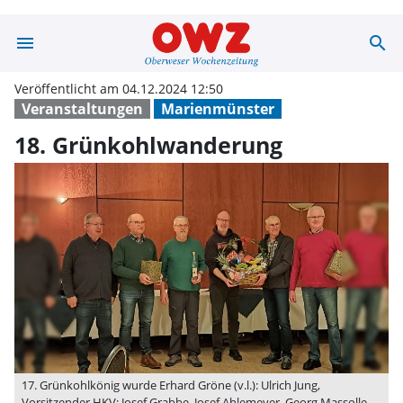
menu
search
18. Grünkohlwa
Veröffentlicht am 04.12.2024 12:50
Veranstaltungen
Marienmünster
18. Grünkohlwanderung
17. Grünkohlkönig wurde Erhard Gröne (v.l.): Ulrich Jung,
Vorsitzender HKV; Josef Grabbe, Josef Ahlemeyer, Georg Massolle,