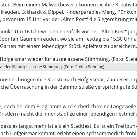
ten: Beim einem Malwettbewerb können sie ihre Kreativität 
nfreuden, Eckhardt & Dippel, Kinderparadies Meng, Pünktc
 bevor um 15 Uhr vor der „Alten Post“ die Siegerehrung mit 
epunkt: Um 16 Uhr werden ebenfalls vor der „Alten Post“ ju
nd Spontan Gaumenfreuden, wo sie am Festtag bis 15.30 Uhr
Garten mit einem lebendigen Stück Apfelfest zu bereichern.
wieder für ausgelassene Stimmung. (Foto: Stefan Bönning)
ünstler bringen ihre Künste nach Hofgeismar, Zauberer Jörg
ische Überraschung in der Bahnhofstraße verspricht gute S
ile, doch bei dem Programm wird sicherlich keine Langewei
tlern macht die Innenstadt zu einer lebendigen Festmeile,
 dass es längst mehr ist als ein Stadtfest: Es ist ein Treffp
ach Hofgeismar kommt, erlebt einen spätsommerlich-fröhl