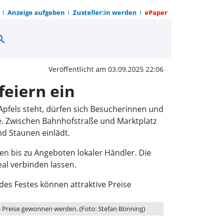
Anzeige aufgeben
Zusteller:in werden
ePaper
arch
n Hofgeismar: 18. Auflag
Veröffentlicht am 03.09.2025 22:06
feiern ein
fels steht, dürfen sich Besucherinnen und
age. Zwischen Bahnhofstraße und Marktplatz
nd Staunen einlädt.
n bis zu Angeboten lokaler Händler. Die
eal verbinden lassen.
 Preise gewonnen werden. (Foto: Stefan Bönning)