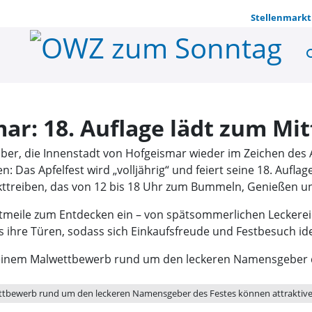
Stellenmarkt
se
Apfelfest i
mar: 18. Auflage lädt zum Mit
, die Innenstadt von Hofgeismar wieder im Zeichen des Ap
: Das Apfelfest wird „volljährig“ und feiert seine 18. Aufl
rkttreiben, das von 12 bis 18 Uhr zum Bummeln, Genießen u
tmeile zum Entdecken ein – von spätsommerlichen Leckereie
s ihre Türen, sodass sich Einkaufsfreude und Festbesuch id
ettbewerb rund um den leckeren Namensgeber des Festes können attraktive