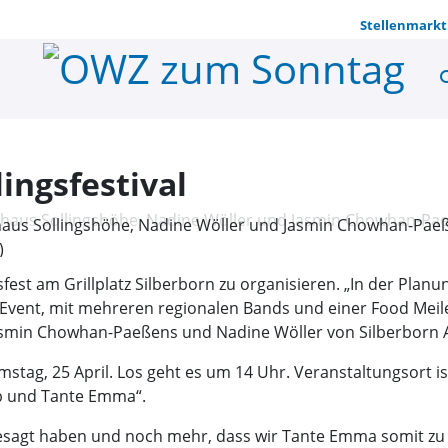
Stellenmarkt
se
Auftakt für
ingsfestival
haus Sollingshöhe, Nadine Wöller und Jasmin Chowhan-Paeß
)
fest am Grillplatz Silberborn zu organisieren. „In der Plan
vent, mit mehreren regionalen Bands und einer Food Meile - 
smin Chowhan-Paeßens und Nadine Wöller von Silberborn Akt
ag, 25 April. Los geht es um 14 Uhr. Veranstaltungsort ist
b und Tante Emma“.
gesagt haben und noch mehr, dass wir Tante Emma somit zu 