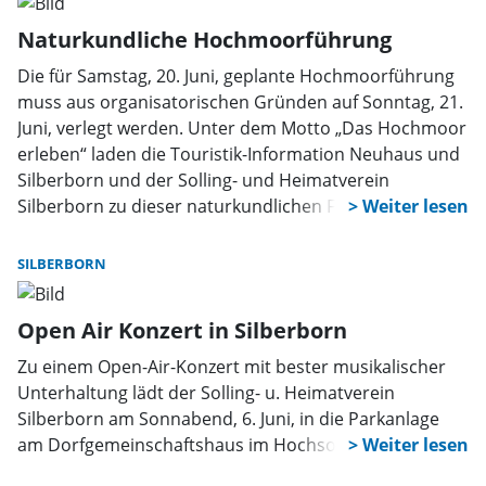
Naturkundliche Hochmoorführung
Die für Samstag, 20. Juni, geplante Hochmoorführung
muss aus organisatorischen Gründen auf Sonntag, 21.
Juni, verlegt werden. Unter dem Motto „Das Hochmoor
erleben“ laden die Touristik-Information Neuhaus und
Silberborn und der Solling- und Heimatverein
Silberborn zu dieser naturkundlichen Führung durch
das Hochmoor Mecklenbruch im Niedersächsischen
Forstamt Neuhaus, die um 14 Uhr beginnt, ein.
SILBERBORN
Treffpunkt ist der Parkplatz Mecklenbruch am
Ortsausgang Silberborn in Richtung Dassel.
Open Air Konzert in Silberborn
Zu einem Open-Air-Konzert mit bester musikalischer
Unterhaltung lädt der Solling- u. Heimatverein
Silberborn am Sonnabend, 6. Juni, in die Parkanlage
am Dorfgemeinschaftshaus im Hochsolling ein.