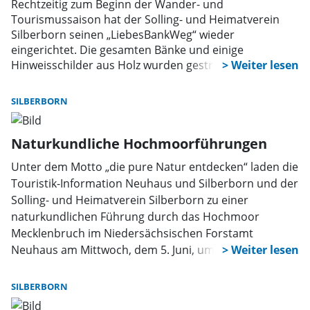
Rechtzeitig zum Beginn der Wander- und
Tourismussaison hat der Solling- und Heimatverein
Silberborn seinen „LiebesBankWeg“ wieder
eingerichtet. Die gesamten Bänke und einige
Hinweisschilder aus Holz wurden gestrichen.
SILBERBORN
Naturkundliche Hochmoorführungen
Unter dem Motto „die pure Natur entdecken“ laden die
Touristik-Information Neuhaus und Silberborn und der
Solling- und Heimatverein Silberborn zu einer
naturkundlichen Führung durch das Hochmoor
Mecklenbruch im Niedersächsischen Forstamt
Neuhaus am Mittwoch, dem 5. Juni, um 14.30 Uhr ein.
Treffpunkt ist der Parkplatz Mecklenbruch am
Ortsausgang Silberborn in Richtung Dassel.
SILBERBORN