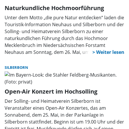
Naturkundliche Hochmoorführung
Unter dem Motto „die pure Natur entdecken“ laden die
Touristik-Information Neuhaus und Silberborn und der
Solling- und Heimatverein Silberborn zu einer
naturkundlichen Führung durch das Hochmoor
Mecklenbruch im Niedersächsischen Forstamt
Neuhaus am Sonntag, dem 26. Mai, um 14.30 Uhr ein.
Treffpunkt ist der Parkplatz Mecklenbruch am
Ortsausgang Silberborn in Richtung Dassel. Das
SILBERBORN
Hochmoor Mecklenbruch ist wegen seiner
einzigartigen Tier- und Pflanzenwelt eines der
wertvollsten Hochmoore in Niedersachsen. Es ist 63
Open-Air Konzert im Hochsolling
Hektar groß und steht seit 1939 unter Naturschutz. Auf
dem Hochmoor steht zur Zeit das wunderschöne
Der Solling- und Heimatverein Silberborn ist
Wollgras „in Blüte“ und die grünen Torfmoose
Veranstalter eines Open-Air Konzertes, das am
sprießen. Treffpunkt ist der Parkplatz Mecklenbruch
Sonnabend, dem 25. Mai, in der Parkanlage in
am Ortsausgang Silberborn in Richtung Dassel.
Silberborn stattfindet. Beginn ist um 19.00 Uhr und der
Eintritt ist frei. Musikfreunde dürfen sich auf einen