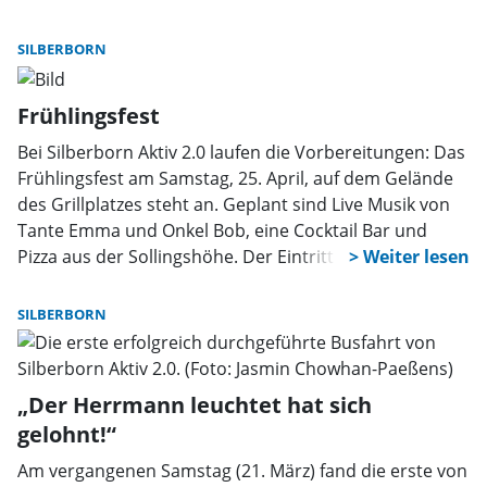
erste Moorführung in diesem Jahr! Treffpunkt ist der
Parkplatz Mecklenbruch am Ortsausgang Silberborn in
SILBERBORN
Richtung Dassel. Die für den Vortag angekündigte
Führung findet nicht statt!
Frühlingsfest
Bei Silberborn Aktiv 2.0 laufen die Vorbereitungen: Das
Frühlingsfest am Samstag, 25. April, auf dem Gelände
des Grillplatzes steht an. Geplant sind Live Musik von
Tante Emma und Onkel Bob, eine Cocktail Bar und
Pizza aus der Sollingshöhe. Der Eintritt ist frei.
SILBERBORN
„Der Herrmann leuchtet hat sich
gelohnt!“
Am vergangenen Samstag (21. März) fand die erste von