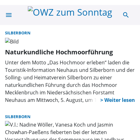
menu
search
Suche | OWZ zu
SILBERBORN
Naturkundliche Hochmoorführung
Unter dem Motto „Das Hochmoor erleben“ laden die
Touristik-Information Neuhaus und Silberborn und der
Solling- und Heimatverein Silberborn zu einer
naturkundlichen Führung durch das Hochmoor
Mecklenbruch im Niedersächsischen Forstamt
Neuhaus am Mittwoch, 5. August, um 14.30 Uhr ein.
Treffpunkt ist der Parkplatz „Mecklenbruch“ am
Ortsausgang Silberborn in Richtung Dassel.
SILBERBORN