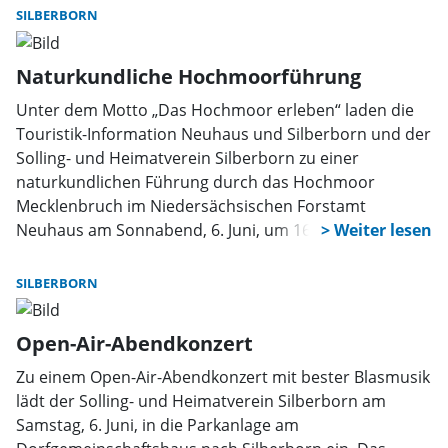
SILBERBORN
Naturkundliche Hochmoorführung
Unter dem Motto „Das Hochmoor erleben“ laden die
Touristik-Information Neuhaus und Silberborn und der
Solling- und Heimatverein Silberborn zu einer
naturkundlichen Führung durch das Hochmoor
Mecklenbruch im Niedersächsischen Forstamt
Neuhaus am Sonnabend, 6. Juni, um 16 Uhr ein.
Treffpunkt ist der Parkplatz Mecklenbruch am
Ortsausgang Silberborn in Richtung Dassel.
SILBERBORN
Open-Air-Abendkonzert
Zu einem Open-Air-Abendkonzert mit bester Blasmusik
lädt der Solling- und Heimatverein Silberborn am
Samstag, 6. Juni, in die Parkanlage am