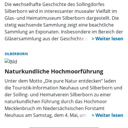
Die wechselhafte Geschichte des Sollingdorfes
Silberborn wird in interessanter musealer Vielfalt im
Glas- und Heimatmuseum Silberborn dargestellt. Die
stetig wachsende Sammlung zeigt eine beachtliche
Sammlung an Exponaten. Insbesondere im Bereich der
Gläsersammlung aus der Geschichte der drei
Glashütten in und um Silberborn ist seit der Eröffnung
des Museums Einiges geschehen, denn inzwischen
SILBERBORN
wird in drei Vitrinen die Kulturgeschichte des Glases
gezeigt. Am Sonntag, dem 5. Mai, ist das Museum
Naturkundliche Hochmoorführung
wieder regelmäßig geöffnet. Zudem sind reiche
Glasfunde und glastechnische Überreste der
Unter dem Motto „Die pure Natur entdecken“ laden
Tafelglashütte am Mühlenberg zu sehen. Eine weitere
die Touristik-Information Neuhaus und Silberborn und
Errungenschaft ist die große Glas-Stele vor dem
der Solling- und Heimatverein Silberborn zu einer
Museum, die auf die Glasgeschichte im Hochsolling
naturkundlichen Führung durch das Hochmoor
hinweist. Das Leben damals auf dem Dorf wird in einer
Mecklenbruch im Niedersächsischen Forstamt
an historischen Geräten reich ausgestatteten Küche
Neuhaus am Samstag, dem 4. Mai, um 16 Uhr ein.
samt Nebenraum präsentiert. Weitere alte Ansichten
Treffpunkt ist der Parkplatz Mecklenbruch am
Silberborns in Bilderform wurden angefertigt und