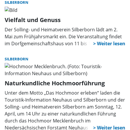
und Nadine Wöller von Silberborn Aktiv 2.0 ihre Vision.
SILBERBORN
Vielfalt und Genuss
Der Solling- und Heimatverein Silberborn lädt am 2.
Mai zum Frühjahrsmarkt ein. Die Veranstaltung findet
im Dorfgemeinschaftshaus von 11 bis 17 Uhr statt.
SILBERBORN
Naturkundliche Hochmoorführung
Unter dem Motto „Das Hochmoor erleben“ laden die
Touristik-Information Neuhaus und Silberborn und der
Solling- und Heimatverein Silberborn am Sonntag, 12.
April, um 14 Uhr zu einer naturkundlichen Führung
durch das Hochmoor Mecklenbruch im
Niedersächsischen Forstamt Neuhaus ein. Es ist die