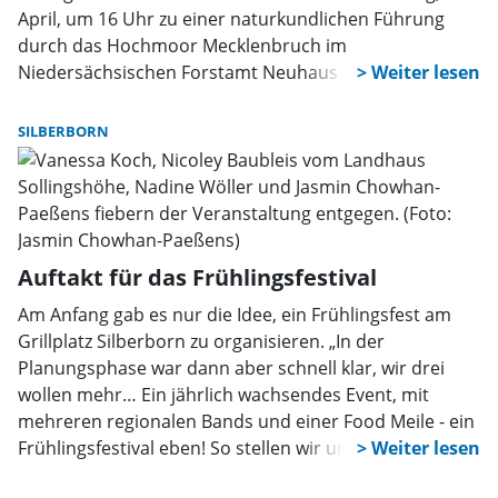
April, um 16 Uhr zu einer naturkundlichen Führung
durch das Hochmoor Mecklenbruch im
Niedersächsischen Forstamt Neuhaus ein. Es ist die
erste Moorführung in diesem Jahr! Treffpunkt ist der
Parkplatz Mecklenbruch am Ortsausgang Silberborn in
SILBERBORN
Richtung Dassel.
Auftakt für das Frühlingsfestival
Am Anfang gab es nur die Idee, ein Frühlingsfest am
Grillplatz Silberborn zu organisieren. „In der
Planungsphase war dann aber schnell klar, wir drei
wollen mehr… Ein jährlich wachsendes Event, mit
mehreren regionalen Bands und einer Food Meile - ein
Frühlingsfestival eben! So stellen wir uns das vor“,
beschreiben Vanessa Koch, Jasmin Chowhan-Paeßens