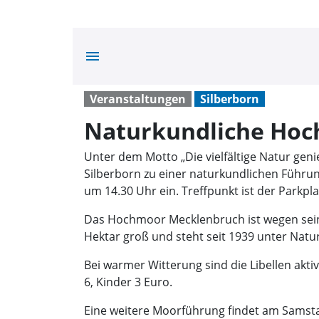
menu
Veranstaltungen
Silberborn
Naturkundliche Ho
Unter dem Motto „Die vielfältige Natur gen
Silberborn zu einer naturkundlichen Führu
um 14.30 Uhr ein. Treffpunkt ist der Parkp
Das Hochmoor Mecklenbruch ist wegen seiner
Hektar groß und steht seit 1939 unter Natu
Bei warmer Witterung sind die Libellen ak
6, Kinder 3 Euro.
Eine weitere Moorführung findet am Samstag,