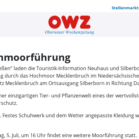
Stellenmarkt
Naturkundl
chmoorführung
ießen” laden die Touristik-Information Neuhaus und Silberb
ng durch das Hochmoor Mecklenbruch im Niedersächsischen
latz Mecklenbruch am Ortsausgang Silberborn in Richtung Da
 einzigartigen Tier- und Pflanzenwelt eines der wertvolls
rschutz.
tiv. Festes Schuhwerk und dem Wetter angepasste Kleidun
 5. Juli, um 16 Uhr findet eine weitere Moorführung statt.