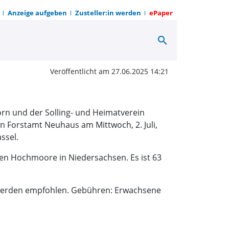
Anzeige aufgeben
Zusteller:in werden
ePaper
search
iche Hochmoorführung 
Veröffentlicht am 27.06.2025 14:21
orn und der Solling- und Heimatverein
 Forstamt Neuhaus am Mittwoch, 2. Juli,
ssel.
ten Hochmoore in Niedersachsen. Es ist 63
g werden empfohlen. Gebühren: Erwachsene