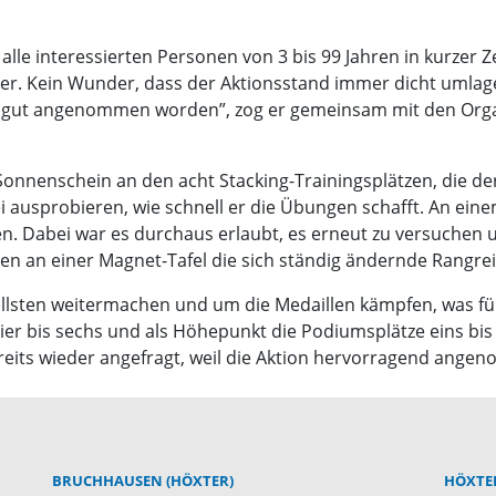
alle interessierten Personen von 3 bis 99 Jahren in kurzer Z
cher. Kein Wunder, dass der Aktionsstand immer dicht umlage
 gut angenommen worden”, zog er gemeinsam mit den Org
nnenschein an den acht Stacking-Trainingsplätzen, die der
 ausprobieren, wie schnell er die Übungen schafft. An eine
ssen. Dabei war es durchaus erlaubt, es erneut zu versuchen 
en an einer Magnet-Tafel die sich ständig ändernde Rangrei
ellsten weitermachen und um die Medaillen kämpfen, was fü
 vier bis sechs und als Höhepunkt die Podiumsplätze eins bi
ereits wieder angefragt, weil die Aktion hervorragend ang
BRUCHHAUSEN (HÖXTER)
HÖXTE