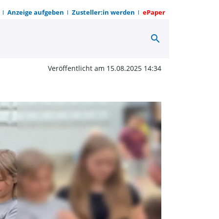
Anzeige aufgeben
Zusteller:in werden
ePaper
search
g für blitzschnellen Sp
Veröffentlicht am 15.08.2025 14:34