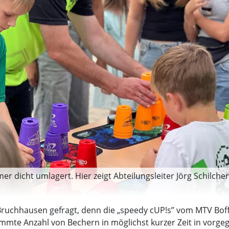
 dicht umlagert. Hier zeigt Abteilungsleiter Jörg Schilcher,
 Bruchhausen gefragt, denn die „speedy cUP!s” vom MTV Boff
timmte Anzahl von Bechern in möglichst kurzer Zeit in vorge