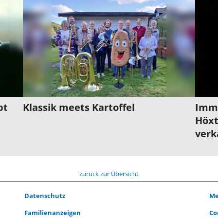
pt
Klassik meets Kartoffel
Immo
Höxt
verk
zurück zur Übersicht
Datenschutz
Me
Familienanzeigen
Co