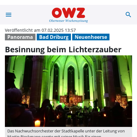
menu
search
Besinnung beim
Veröffentlicht am 07.02.2025 13:57
Panorama
Bad Driburg
Neuenheerse
Besinnung beim Lichterzauber
Das Nachwuchsorchester der Stadtkapelle unter der Leitung von
Martin Rieckmann sorgte mit seiner Musik für einen