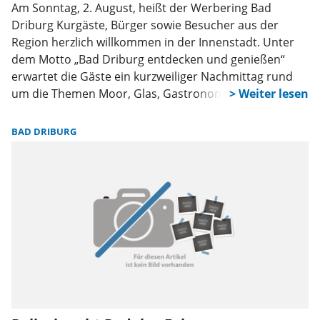
Am Sonntag, 2. August, heißt der Werbering Bad
Driburg Kurgäste, Bürger sowie Besucher aus der
Region herzlich willkommen in der Innenstadt. Unter
dem Motto „Bad Driburg entdecken und genießen“
erwartet die Gäste ein kurzweiliger Nachmittag rund
um die Themen Moor, Glas, Gastronomie und Handel.
Treffpunkt ist um 14 Uhr vor der Bad Driburger Tourist
Information, Lange Straße 87.
BAD DRIBURG