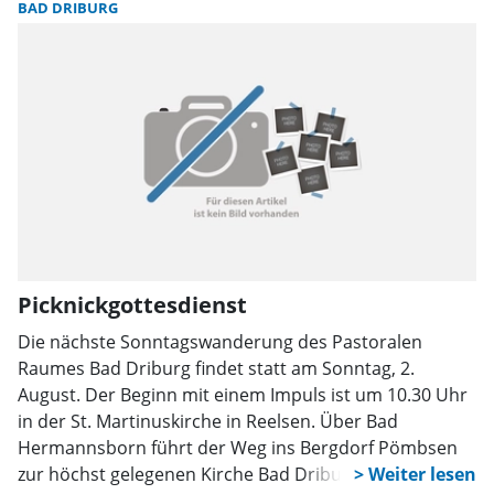
zu einer Sternwanderung, die schließlich an der
BAD DRIBURG
Schulkirche zusammenführte.
Picknickgottesdienst
Die nächste Sonntagswanderung des Pastoralen
Raumes Bad Driburg findet statt am Sonntag, 2.
August. Der Beginn mit einem Impuls ist um 10.30 Uhr
in der St. Martinuskirche in Reelsen. Über Bad
Hermannsborn führt der Weg ins Bergdorf Pömbsen
zur höchst gelegenen Kirche Bad Driburgs. Alle