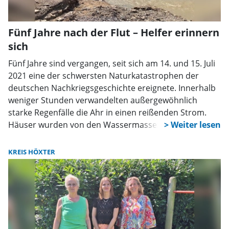
Fünf Jahre nach der Flut – Helfer erinnern
sich
Fünf Jahre sind vergangen, seit sich am 14. und 15. Juli
2021 eine der schwersten Naturkatastrophen der
deutschen Nachkriegsgeschichte ereignete. Innerhalb
weniger Stunden verwandelten außergewöhnlich
starke Regenfälle die Ahr in einen reißenden Strom.
Häuser wurden von den Wassermassen mitgerissen,
Brücken stürzten ein, Straßen und Bahnstrecken
verschwanden in den Fluten. Ganze Ortschaften
KREIS HÖXTER
wurden verwüstet. Allein im Ahrtal verloren 135
Menschen ihr Leben, viele standen plötzlich vor dem
Nichts.