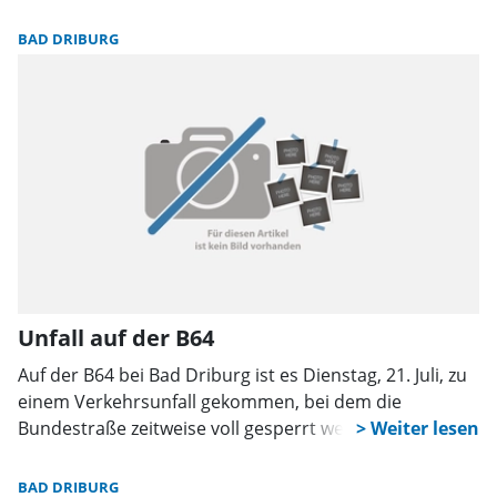
wanderfreudigen Menschen und besonders auch
Familien mit Kindern sind herzlich eingeladen, so
BAD DRIBURG
gemeinsam den „Sonntag zu be-gehen”!
Unfall auf der B64
Auf der B64 bei Bad Driburg ist es Dienstag, 21. Juli, zu
einem Verkehrsunfall gekommen, bei dem die
Bundestraße zeitweise voll gesperrt werden musste.
BAD DRIBURG