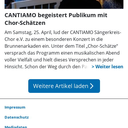
CANTIAMO begeistert Publikum mit
Chor-Schätzen
Am Samstag, 25. April, lud der CANTIAMO Sängerkreis-
Chor e.V. zu einem besonderen Konzert in die
Brunnenarkaden ein. Unter dem Titel „Chor-Schätze“
versprach das Programm einen musikalischen Abend
voller Vielfalt und hielt dieses Versprechen in jeder
Hinsicht. Schon der Weg durch den Park zum Konzert
stimmte viele Gäste frühlingshaft ein: Bei schönem
Wetter, begleitet von vielen Blumen in bunten Farben,
Weitere Artikel laden
arrow_forward_ios
lag eine erwartungsvolle Atmosphäre in der Luft.
Impressum
Datenschutz
Mediadaten