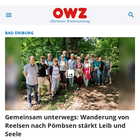
menu
search
Suche | OWZ zu
BAD DRIBURG
Gemeinsam unterwegs: Wanderung von
Reelsen nach Pömbsen stärkt Leib und
Seele