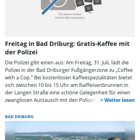
Freitag in Bad Driburg: Gratis-Kaffee mit
der Polizei
Die Polizei gibt einen aus: Am Freitag, 31. Juli, lädt die
Polizei in der Bad Driburger Fußgängerzone zu „Coffee
with a Cop.” Bei kostenlosen Kaffeespezialitäten bietet
sich zwischen 10 bis 15 Uhr am Raiffeisenbrunnen in
der Langen Straße eine schöne Gelegenheit für einen
zwanglosen Austausch mit den Polizeibeamtinnen und
-beamten vor Ort. Alle interessierten Bürgerinnen und
Bürger sind dazu eingeladen. Auch Innenminister
BAD DRIBURG
Herbert Reul wird voraussichtlich ab etwa 14 Uhr dabei
sein.