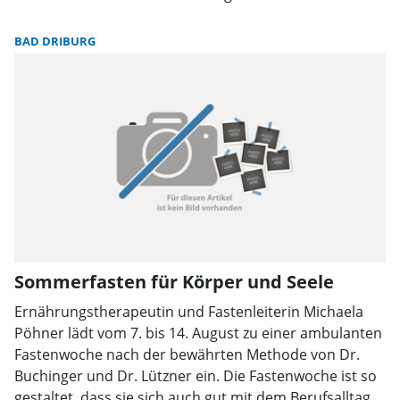
geöffnet. Sobald der Schaden behoben ist, wird dies
über www.moorerlebniswelt.de publiziert.
BAD DRIBURG
Sommerfasten für Körper und Seele
Ernährungstherapeutin und Fastenleiterin Michaela
Pöhner lädt vom 7. bis 14. August zu einer ambulanten
Fastenwoche nach der bewährten Methode von Dr.
Buchinger und Dr. Lützner ein. Die Fastenwoche ist so
gestaltet, dass sie sich auch gut mit dem Berufsalltag