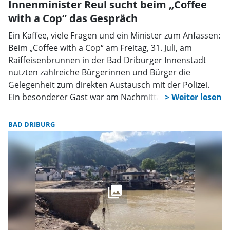
Innenminister Reul sucht beim „Coffee
with a Cop“ das Gespräch
Ein Kaffee, viele Fragen und ein Minister zum Anfassen:
Beim „Coffee with a Cop“ am Freitag, 31. Juli, am
Raiffeisenbrunnen in der Bad Driburger Innenstadt
nutzten zahlreiche Bürgerinnen und Bürger die
Gelegenheit zum direkten Austausch mit der Polizei.
Ein besonderer Gast war am Nachmittag der NRW-
Innenminister Herbert Reul, der auf seiner Fahrt vom
Libori-Fest in Paderborn zum 26. Wirtschaftstag nach
BAD DRIBURG
Brakel einen Zwischenstopp in der Kurstadt einlegte.