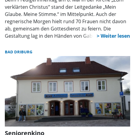
verklärten Christus“ stand der Leitgedanke „Mein
Glaube. Meine Stimme.“ im Mittelpunkt. Auch der
regnerische Morgen hielt rund 70 Frauen nicht davon
ab, gemeinsam den Gottesdienst zu feiern. Die
Gestaltung lag in den Händen von Gabi Lüttig.
Gemeinsam sangen alle das Lied „Der mich atmen
lässt“ und verliehen der Feier eine besondere
BAD DRIBURG
Atmosphäre. Für die musikalische Begleitung sorgten
Bärbel Rieckmann, Melanie Humborg und Louis
Humborg.
Seniorenkino