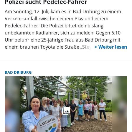
Polizei sucht Pedelec-Fahrer
Am Sonntag, 12. Juli, kam es in Bad Driburg zu einem
Verkehrsunfall zwischen einem Pkw und einem
Pedelec-Fahrer. Die Polizei bittet den bislang
unbekannten Radfahrer, sich zu melden. Gegen 6.10
Uhr befuhr eine 25-jährige Frau aus Bad Driburg mit
einem braunen Toyota die Straße „Steyler Hof” in
Richtung Dringenberger Straße. An der Einmündung
beabsichtigte sie, nach links auf die Dringenberger
Straße abzubiegen. Zur gleichen Zeit näherte sich von
BAD DRIBURG
links ein bislang unbekannter Mann auf einem
dunkelroten Pedelec. Im Einmündungsbereich kam es
zum Zusammenstoß, wodurch der Radfahrer zu Boden
stürzte. Nach ersten Erkenntnissen erkundigte sich die
Autofahrerin unmittelbar nach dem
Gesundheitszustand des Mannes. Dieser gab an,
unverletzt zu sein, und setzte seine Fahrt anschließend
fort. Am Toyota entstand geringer Sachschaden.