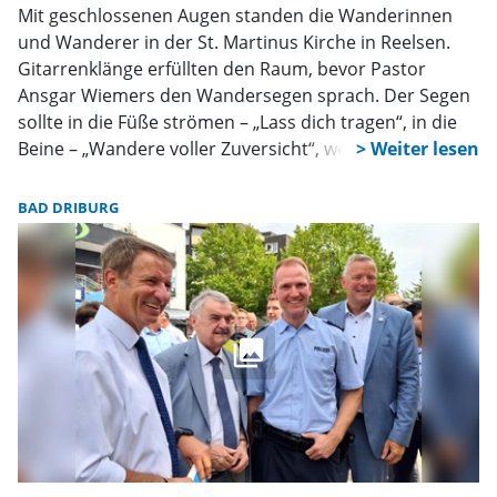
Mit geschlossenen Augen standen die Wanderinnen
und Wanderer in der St. Martinus Kirche in Reelsen.
Gitarrenklänge erfüllten den Raum, bevor Pastor
Ansgar Wiemers den Wandersegen sprach. Der Segen
sollte in die Füße strömen – „Lass dich tragen“, in die
Beine – „Wandere voller Zuversicht“, weiter in Bauch,
Herz und Hände, bis schließlich der ganze Mensch von
Kopf bis Fuß gestärkt wurde. Ein stiller und
BAD DRIBURG
bewegender Auftakt für einen Tag, der ganz im Zeichen
von Gemeinschaft, Natur und Glauben stand.