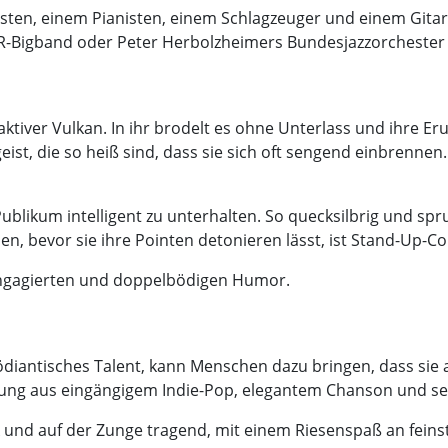
sten, einem Pianisten, einem Schlagzeuger und einem Gitarri
R-Bigband oder Peter Herbolzheimers Bundesjazzorchester 
 aktiver Vulkan. In ihr brodelt es ohne Unterlass und ihre Er
eist, die so heiß sind, dass sie sich oft sengend einbrenne
Publikum intelligent zu unterhalten. So quecksilbrig und sp
en, bevor sie ihre Pointen detonieren lässt, ist Stand-Up-C
 engagierten und doppelbödigen Humor.
diantisches Talent, kann Menschen dazu bringen, dass sie 
hung aus eingängigem Indie-Pop, elegantem Chanson und seh
k und auf der Zunge tragend, mit einem Riesenspaß an feinst