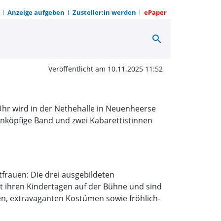
Anzeige aufgeben
Zusteller:in werden
ePaper
search
schoppen des Lions-Clu
Veröffentlicht am 10.11.2025 11:52
Uhr wird in der Nethehalle in Neuenheerse
nköpfige Band und zwei Kabarettistinnen
tfrauen: Die drei ausgebildeten
it ihren Kindertagen auf der Bühne und sind
n, extravaganten Kostümen sowie fröhlich-