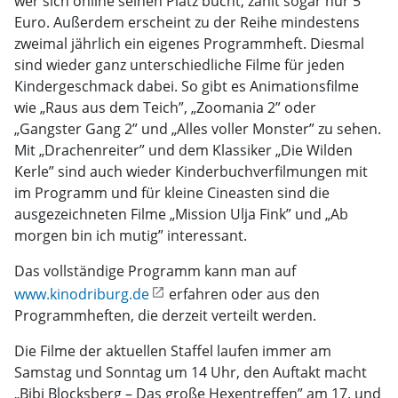
wer sich online seinen Platz bucht, zahlt sogar nur 5
Euro. Außerdem erscheint zu der Reihe mindestens
zweimal jährlich ein eigenes Programmheft. Diesmal
sind wieder ganz unterschiedliche Filme für jeden
Kindergeschmack dabei. So gibt es Animationsfilme
wie „Raus aus dem Teich”, „Zoomania 2” oder
„Gangster Gang 2” und „Alles voller Monster” zu sehen.
Mit „Drachenreiter” und dem Klassiker „Die Wilden
Kerle” sind auch wieder Kinderbuchverfilmungen mit
im Programm und für kleine Cineasten sind die
ausgezeichneten Filme „Mission Ulja Fink” und „Ab
morgen bin ich mutig” interessant.
Das vollständige Programm kann man auf
www.kinodriburg.de
erfahren oder aus den
Programmheften, die derzeit verteilt werden.
Die Filme der aktuellen Staffel laufen immer am
Samstag und Sonntag um 14 Uhr, den Auftakt macht
„Bibi Blocksberg – Das große Hexentreffen” am 17. und