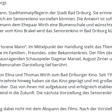
rgt.
ann, Stadtheimatpflegerin der Stadt Bad Driburg. Sie erinn
ich ein Seniorenkino vorstellen könnten. Die Antwort ist sofo
mann dem Ehepaar Wirth eine Blumenschale und wünschte 
er vom Kino Brakel wird das Seniorenkino in Bad Driburg kü
rlorene Mann“. Im Mittelpunkt der Handlung steht das Th
 im Familien-, Freundes- oder Bekanntenkreis. Der Film üb
erausragenden Schauspieler Dagmar Manzel, August Zirner u
ebensnahen Darstellung tief berührt.
von Elina und Thomas Wirth zum Bad Driburger Kino. Seit 199
i Jahrzehnte hinweg haben sie das Kino geprägt und mit gr
reiber. Das von ihnen mit aufgebaute und erfolgreich etabli
wind in die Zukunft. Die nächste Vorstellung des Seniorenkin
g dabei nicht mit dem Abspann des Films. Nach der Vorstell