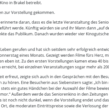
ino in Brakel betreibt.
en zur Vorstellung gekommen.
erinnerte daran, dass es die letzte Veranstaltung des Senior
geführt werde. Künftig würden sie und ihr Mann dann „auf de
kte das Publikum. Danach wurden wieder vier Kinogutschein
Leben gerufen und hat sich seitdem sehr erfolgreich entwick
Donnerstag eines Monats. Gezeigt werden Filme fürs Herz, 
ben eben ist. Zu den ersten Vorstellungen kamen etwa 40 bis
erreicht, bei einzelnen Veranstaltungen sogar mehr als 20
it erfreut, zeigte sich auch in den Gesprächen mit den Besu
 zu hören. Eine Besucherin aus Siebenstern sagte: „Ich bin 
tets ein gutes Händchen bei der Auswahl der Filme bewiesen 
umor.“ Außerdem werde das Seniorenkino in den Zeitungen
 ist noch nicht dunkel, wenn die Vorstellung endet und das K
 Ort, die moderaten Eintrittspreise sowie die Verlosung der