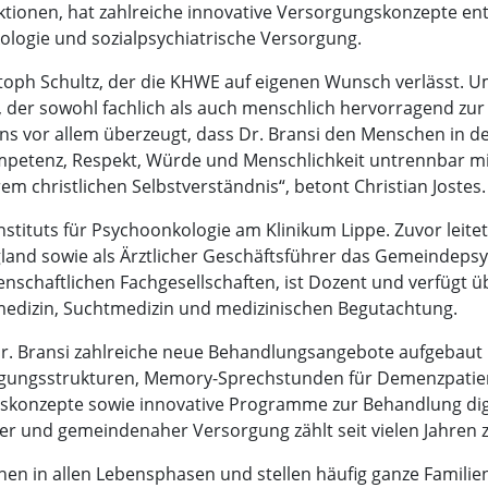
ktionen, hat zahlreiche innovative Versorgungskonzepte en
ologie und sozialpsychiatrische Versorgung.
istoph Schultz, der die KHWE auf eigenen Wunsch verlässt. 
 der sowohl fachlich als auch menschlich hervorragend zu
ns vor allem überzeugt, dass Dr. Bransi den Menschen in den
Kompetenz, Respekt, Würde und Menschlichkeit untrennbar m
 christlichen Selbstverständnis“, betont Christian Jostes.
stituts für Psychoonkologie am Klinikum Lippe. Zuvor leitete
gland sowie als Ärztlicher Geschäftsführer das Gemeindep
enschaftlichen Fachgesellschaften, ist Dozent und verfügt üb
medizin, Suchtmedizin und medizinischen Begutachtung.
r. Bransi zahlreiche neue Behandlungsangebote aufgebaut
orgungsstrukturen, Memory-Sprechstunden für Demenzpatient
konzepte sowie innovative Programme zur Behandlung digit
er und gemeindenaher Versorgung zählt seit vielen Jahren 
en in allen Lebensphasen und stellen häufig ganze Familie