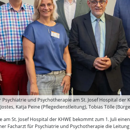
 Psychiatrie und Psychotherapie am St. Josef Hospital der KH
 Jostes, Katja Peine (Pflegedienstleitung), Tobias Tölle (Bür
sratsvorsitzender Marcel Giefers. (Foto: KHWE)
ie am St. Josef Hospital der KHWE bekommt zum 1. Juli eine
 Facharzt für Psychiatrie und Psychotherapie die Leitung d