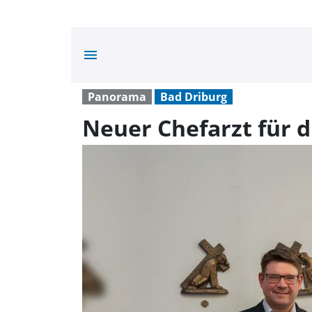
menu
Panorama
Bad Driburg
Neuer Chefarzt für di