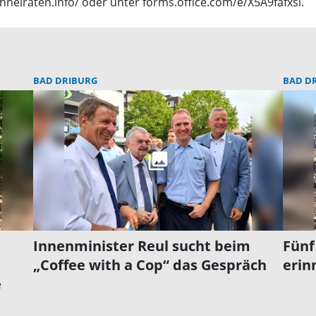
eiraten.info/ oder unter forms.office.com/e/X5A9fafxsi.
BAD DRIBURG
BAD D
Innenminister Reul sucht beim
Fünf
„Coffee with a Cop“ das Gespräch
erin
e