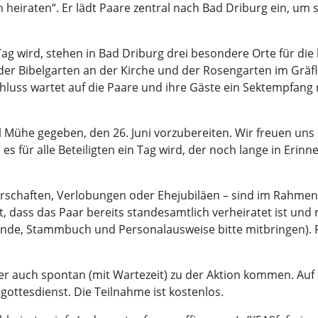
heiraten“. Er lädt Paare zentral nach Bad Driburg ein, um s
 Tag wird, stehen in Bad Driburg drei besondere Orte für d
 der Bibelgarten an der Kirche und der Rosengarten im Gräf
luss wartet auf die Paare und ihre Gäste ein Sektempfang 
l Mühe gegeben, den 26. Juni vorzubereiten. Wir freuen uns s
s für alle Beteiligten ein Tag wird, der noch lange in Erinn
rschaften, Verlobungen oder Ehejubiläen – sind im Rahmen 
, dass das Paar bereits standesamtlich verheiratet ist un
unde, Stammbuch und Personalausweise bitte mitbringen). 
 auch spontan (mit Wartezeit) zu der Aktion kommen. Auf e
gottesdienst. Die Teilnahme ist kostenlos.