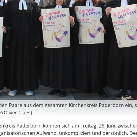
laden Paare aus dem gesamten Kirchenkreis Paderborn ein, s
P/Oliver Claes)
kreis Paderborn können sich am Freitag, 26. Juni, zwischen
nisatorischen Aufwand, unkompliziert und persönlich. Der K