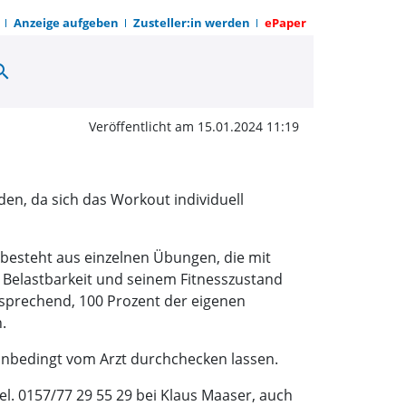
Anzeige aufgeben
Zusteller:in werden
ePaper
arch
g Einsteigerkurs | OWZ
Veröffentlicht am 15.01.2024 11:19
en, da sich das Workout individuell
 besteht aus einzelnen Übungen, die mit
r Belastbarkeit und seinem Fitnesszustand
ntsprechend, 100 Prozent der eigenen
.
ch unbedingt vom Arzt durchchecken lassen.
l. 0157/77 29 55 29 bei Klaus Maaser, auch