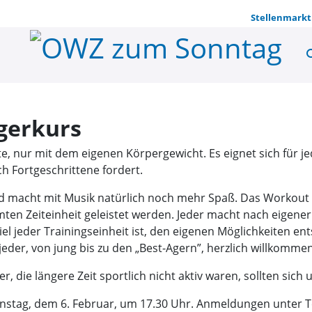
Stellenmarkt
se
Bodyformin
gerkurs
 nur mit dem eigenen Körpergewicht. Es eignet sich für jed
h Fortgeschrittene fordert.
und macht mit Musik natürlich noch mehr Spaß. Das Workout
mten Zeiteinheit geleistet werden. Jeder macht nach eigene
iel jeder Trainingseinheit ist, den eigenen Möglichkeiten e
jeder, von jung bis zu den „Best-Agern”, herzlich willkommen
r, die längere Zeit sportlich nicht aktiv waren, sollten si
enstag, dem 6. Februar, um 17.30 Uhr. Anmeldungen unter Te