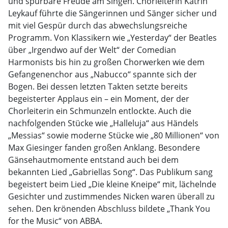
und spürbare Freude am Singen. Chorleiterin Katrin
Leykauf führte die Sängerinnen und Sänger sicher und
mit viel Gespür durch das abwechslungsreiche
Programm. Von Klassikern wie „Yesterday“ der Beatles
über „Irgendwo auf der Welt“ der Comedian
Harmonists bis hin zu großen Chorwerken wie dem
Gefangenenchor aus „Nabucco“ spannte sich der
Bogen. Bei dessen letzten Takten setzte bereits
begeisterter Applaus ein – ein Moment, der der
Chorleiterin ein Schmunzeln entlockte. Auch die
nachfolgenden Stücke wie „Halleluja“ aus Händels
„Messias“ sowie moderne Stücke wie „80 Millionen“ von
Max Giesinger fanden großen Anklang. Besondere
Gänsehautmomente entstand auch bei dem
bekannten Lied „Gabriellas Song“. Das Publikum sang
begeistert beim Lied „Die kleine Kneipe“ mit, lächelnde
Gesichter und zustimmendes Nicken waren überall zu
sehen. Den krönenden Abschluss bildete „Thank You
for the Music“ von ABBA.