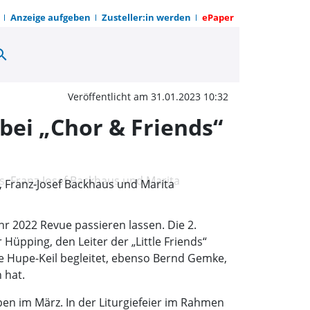
Anzeige aufgeben
Zusteller:in werden
ePaper
arch
Verabschiedung langjäh
Veröffentlicht am 31.01.2023 10:32
bei „Chor & Friends“
s, Franz-Josef Backhaus und Marita
r 2022 Revue passieren lassen. Die 2.
üpping, den Leiter der „Little Friends“
e Hupe-Keil begleitet, ebenso Bernd Gemke,
 hat.
ben im März. In der Liturgiefeier im Rahmen