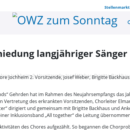
Stellenmarkt
se
Ehrung und 
iedung langjähriger Sänger 
lore Jochheim 2. Vorsitzende, Josef Weber, Brigitte Backhau
iends“ Gehrden hat im Rahmen des Neujahrsempfangs das Jah
 Vertretung des erkrankten Vorsitzenden, Chorleiter Elmar H
er“ dirigiert und gemeinsam mit Brigitte Backhaus und Ank
seiner Inklusionsband „All together“ die Leitung übernommen
Aktivitäten des Chores aufgezählt. So begannen die Chorpro