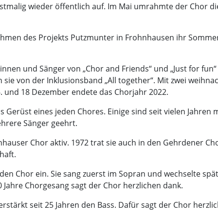
stmalig wieder öffentlich auf. Im Mai umrahmte der Chor di
m Rahmen des Projekts Putzmunter in Frohnhausen ihr Sommer
nen und Sänger von „Chor and Friends“ und „Just for fun“ m
e von der Inklusionsband „All together“. Mit zwei weihnacht
. und 18 Dezember endete das Chorjahr 2022.
 Gerüst eines jeden Chores. Einige sind seit vielen Jahren 
ehrere Sänger geehrt.
user Chor aktiv. 1972 trat sie auch in den Gehrdener Chor
haft.
n den Chor ein. Sie sang zuerst im Sopran und wechselte spät
50 Jahre Chorgesang sagt der Chor herzlichen dank.
erstärkt seit 25 Jahren den Bass. Dafür sagt der Chor herzli