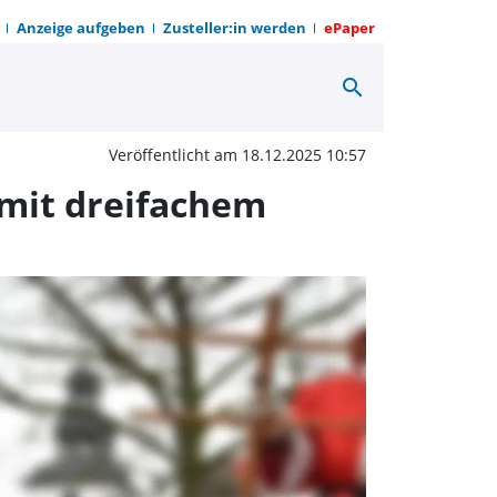
Anzeige aufgeben
Zusteller:in werden
ePaper
search
aß zum Sternenmarkt in
Veröffentlicht am 18.12.2025 10:57
mit dreifachem