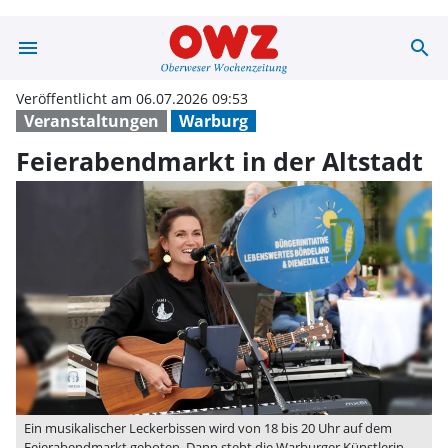
menu
search
Feierabendmarkt
Veröffentlicht am 06.07.2026 09:53
Veranstaltungen
Warburg
Feierabendmarkt in der Altstadt
Ein musikalischer Leckerbissen wird von 18 bis 20 Uhr auf dem
Feierabendmarkt geboten. Dann steht die Warburger Künstlerin