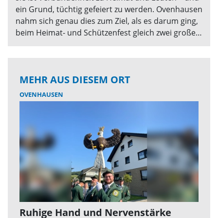
ein Grund, tüchtig gefeiert zu werden. Ovenhausen
nahm sich genau dies zum Ziel, als es darum ging,
beim Heimat- und Schützenfest gleich zwei große
Jubiläen gebührend zu feiern: Seit 450 Jahren hat
das Schützenwesen seinen festen Platz im Ort,
doch auch das Dorf selbst feiert, nämlich 1200
MEHR AUS DIESEM ORT
Jahre Ovenhausen.
OVENHAUSEN
Ruhige Hand und Nervenstärke