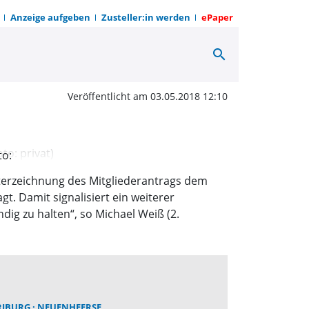
Anzeige aufgeben
Zusteller:in werden
ePaper
search
n der geplanten Grund
Veröffentlicht am 03.05.2018 12:10
to:
terzeichnung des Mitgliederantrags dem
. Damit signalisiert ein weiterer
dig zu halten“, so Michael Weiß (2.
RIBURG
NEUENHEERSE