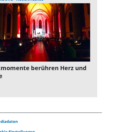
tmomente berühren Herz und
e
diadaten
okie Einstellungen