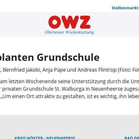
Stellenmarkt
Förderverei
planten Grundschule
, Bernfried Jakobi, Anja Pape und Andreas Flintrop (Foto: Fo
 am letzten Wochenende seine Unterstützung durch die Un
 privaten Grundschule St. Walburga in Neuenheerse zugesagt
 einen Ort attraktiv zu gestalten, ist es wichtig, ihn leben
KREIS HÖXTER
NEUENHEERSE
BAD D