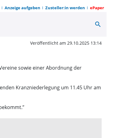
Anzeige aufgeben
Zusteller:in werden
ePaper
search
 mit Gottesdienst | OW
Veröffentlicht am 29.10.2025 13:14
n Vereine sowie einer Abordnung der
ießenden Kranzniederlegung um 11.45 Uhr am
n bekommt.”