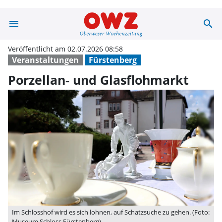
menu
search
Porzellan- und 
Veröffentlicht am 02.07.2026 08:58
Veranstaltungen
Fürstenberg
Porzellan- und Glasflohmarkt
Im Schlosshof wird es sich lohnen, auf Schatzsuche zu gehen. (Foto:
Museum Schloss Fürstenberg)