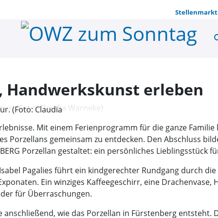
Stellenmarkt
se
Porzellan 
n, Handwerkskunst erleben
r. (Foto: Claudia
Erlebnisse. Mit einem Ferienprogramm für die ganze Famili
es Porzellans gemeinsam zu entdecken. Den Abschluss bilde
ERG Porzellan gestaltet: ein persönliches Lieblingsstück fü
bel Pagalies führt ein kindgerechter Rundgang durch die A
ponaten. Ein winziges Kaffeegeschirr, eine Drachenvase, H
eder für Überraschungen.
e anschließend, wie das Porzellan in Fürstenberg entsteht