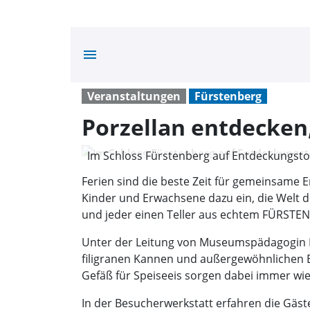
menu
Veranstaltungen
Fürstenberg
Porzellan entdecke
Im Schloss Fürstenberg auf Entdeckungstou
Warneke)
Ferien sind die beste Zeit für gemeinsame 
Kinder und Erwachsene dazu ein, die Welt d
und jeder einen Teller aus echtem FÜRSTENB
Unter der Leitung von Museumspädagogin Isa
filigranen Kannen und außergewöhnlichen Ex
Gefäß für Speiseeis sorgen dabei immer wi
In der Besucherwerkstatt erfahren die Gäst