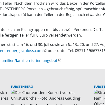
en Teller. Nach dem Trocknen wird das Dekor in der Porzell
 FÜRSTENBERG Porzellan – gebrauchsfähig, spülmaschinenfes
tionskapazität kann der Teller in der Regel nach etwa vie
tet sich an Kleingruppen mit bis zu zwölf Personen. Die T
e fertigen Teller für 8 Euro versendet werden.
 statt: am 16. und 30. Juli sowie am 6., 13., 20. und 27. Au
rstenberg-schloss.com
oder unter Tel. 05271 / 96677816
amilien/familien-ferien-angebot
.
FÜRSTENBERG
FÜRST