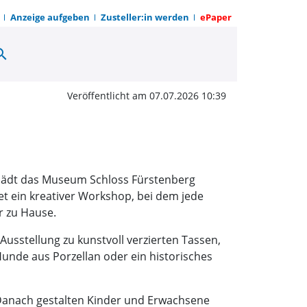
Anzeige aufgeben
Zusteller:in werden
ePaper
arch
entdecken, Handwerksku
Veröffentlicht am 07.07.2026 10:39
e lädt das Museum Schloss Fürstenberg
t ein kreativer Workshop, bei dem jede
r zu Hause.
usstellung zu kunstvoll verzierten Tassen,
unde aus Porzellan oder ein historisches
. Danach gestalten Kinder und Erwachsene