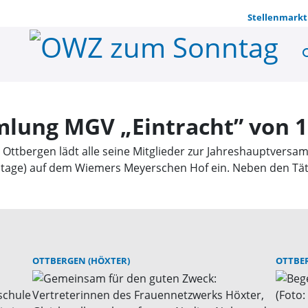
Stellenmarkt
se
Jahreshaup
lung MGV „Eintracht” von 1
 Ottbergen lädt alle seine Mitglieder zur Jahreshauptvers
Etage) auf dem Wiemers Meyerschen Hof ein. Neben den Tät
OTTBERGEN (HÖXTER)
OTTBER