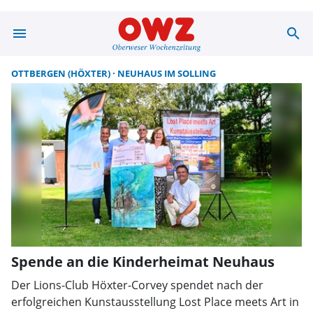
menu
search
Suche | OWZ zu
OTTBERGEN (HÖXTER)
NEUHAUS IM SOLLING
Spende an die Kinderheimat Neuhaus
Der Lions-Club Höxter-Corvey spendet nach der
erfolgreichen Kunstausstellung Lost Place meets Art in