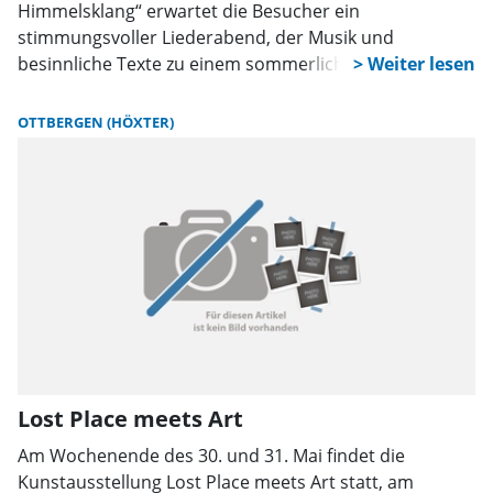
Himmelsklang“ erwartet die Besucher ein
stimmungsvoller Liederabend, der Musik und
besinnliche Texte zu einem sommerlichen
Gesamterlebnis verbindet. Beginn ist um 17 Uhr. Der
Eintritt ist frei. Eine Anmeldung ist nicht erforderlich.
OTTBERGEN (HÖXTER)
Lost Place meets Art
Am Wochenende des 30. und 31. Mai findet die
Kunstausstellung Lost Place meets Art statt, am