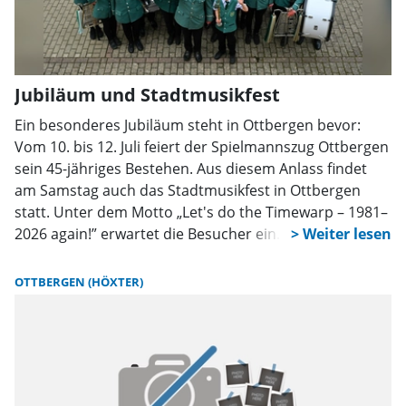
Jubiläum und Stadtmusikfest
Ein besonderes Jubiläum steht in Ottbergen bevor:
Vom 10. bis 12. Juli feiert der Spielmannszug Ottbergen
sein 45-jähriges Bestehen. Aus diesem Anlass findet
am Samstag auch das Stadtmusikfest in Ottbergen
statt. Unter dem Motto „Let's do the Timewarp – 1981–
2026 again!” erwartet die Besucher ein
abwechslungsreiches Festwochenende im Festzelt „Am
Anger”.
OTTBERGEN (HÖXTER)