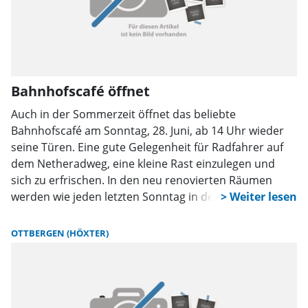
Bahnhofscafé öffnet
Auch in der Sommerzeit öffnet das beliebte
Bahnhofscafé am Sonntag, 28. Juni, ab 14 Uhr wieder
seine Türen. Eine gute Gelegenheit für Radfahrer auf
dem Netheradweg, eine kleine Rast einzulegen und
sich zu erfrischen. In den neu renovierten Räumen
werden wie jeden letzten Sonntag in den
Sommermonaten hausgebackene Kuchen und Torten
sowie Kaffee angeboten.
OTTBERGEN (HÖXTER)