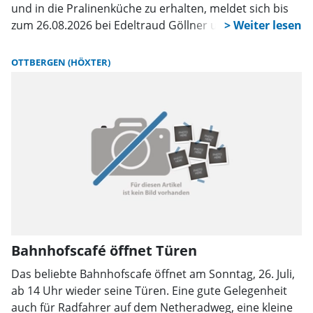
und in die Pralinenküche zu erhalten, meldet sich bis
zum 26.08.2026 bei Edeltraud Göllner unter Tel.
0151/65167078. Eine Teilnahme kostet 40 Euro. Der
Bus fährt um 9 Uhr in Ottbergen an der Kirche ab.
OTTBERGEN (HÖXTER)
Bahnhofscafé öffnet Türen
Das beliebte Bahnhofscafe öffnet am Sonntag, 26. Juli,
ab 14 Uhr wieder seine Türen. Eine gute Gelegenheit
auch für Radfahrer auf dem Netheradweg, eine kleine