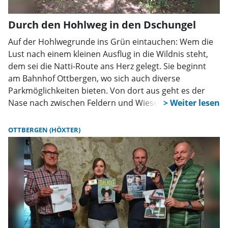
Durch den Hohlweg in den Dschungel
Auf der Hohlwegrunde ins Grün eintauchen: Wem die
Lust nach einem kleinen Ausflug in die Wildnis steht,
dem sei die Natti-Route ans Herz gelegt. Sie beginnt
am Bahnhof Ottbergen, wo sich auch diverse
Parkmöglichkeiten bieten. Von dort aus geht es der
Nase nach zwischen Feldern und Wiesen entlang –
stets geführt von Schlingnatter Natti, die von
Wegweisern aus die Richtung angibt und auf
OTTBERGEN (HÖXTER)
spannenden Info-Tafeln Wissenswertes erzählt.