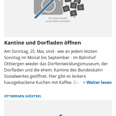
Kantine und Dorfladen öffnen
Am Sonntag, 25. Mai, sind - wie an jedem letzten
Sonntag im Monat bis September - im Bahnhof
Ottbergen wieder das Dorfentwicklungsmuseum, der
Dorfladen und die ehem. Kantine des Bundesbahn
Sozialwerkes geöffnet. Hier gibt es leckere
hausgebackene Kuchen mit Kaffee. Das benachbarte
Dorfentwicklungsmuseum informiert über die
Ortsgeschichte, insbesondere die der Eisenbahn. Im
OTTBERGEN (HÖXTER)
Dorfladen können handgefertigte Unikate,
Marmeladen, Fruchtsäfte, Liköre und Weine erworben
werden.