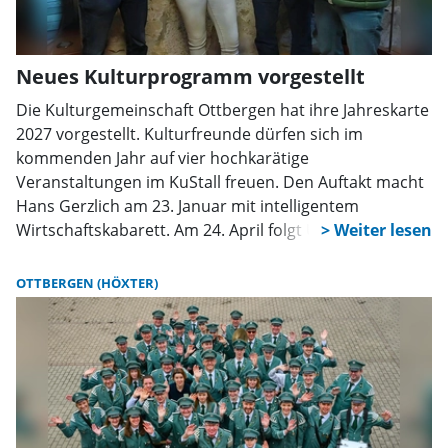
Neues Kulturprogramm vorgestellt
Die Kulturgemeinschaft Ottbergen hat ihre Jahreskarte
2027 vorgestellt. Kulturfreunde dürfen sich im
kommenden Jahr auf vier hochkarätige
Veranstaltungen im KuStall freuen. Den Auftakt macht
Hans Gerzlich am 23. Januar mit intelligentem
Wirtschaftskabarett. Am 24. April folgt Udo Reineke,
der mit humorvollen Alltagsgeschichten begeistert.
Nach der Sommerpause gastiert Maladée am 11.
OTTBERGEN (HÖXTER)
September und verbindet Chanson, Comedy und
große Bühnenkunst zu einer außergewöhnlichen
Show. Den Abschluss der Jahreskartenreihe bildet
Marco Tschirpke am 9. Oktober, der mit feinsinnigem
Humor, Wortkunst und musikalischer Virtuosität
überzeugt.