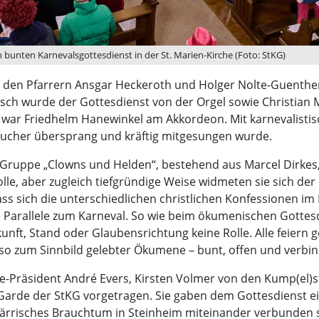
 bunten Karnevalsgottesdienst in der St. Marien-Kirche (Foto: StKG)
 den Pfarrern Ansgar Heckeroth und Holger Nolte-Guenther,
isch wurde der Gottesdienst von der Orgel sowie Christian
 war Friedhelm Hanewinkel am Akkordeon. Mit karnevalistisc
sucher übersprang und kräftig mitgesungen wurde.
Gruppe „Clowns und Helden“, bestehend aus Marcel Dirkes,
le, aber zugleich tiefgründige Weise widmeten sie sich der
ss sich die unterschiedlichen christlichen Konfessionen im
e Parallele zum Karneval. So wie beim ökumenischen Gotte
nft, Stand oder Glaubensrichtung keine Rolle. Alle feier
e so zum Sinnbild gelebter Ökumene – bunt, offen und verbi
ze-Präsident André Evers, Kirsten Volmer von den Kump(el)st
Garde der StKG vorgetragen. Sie gaben dem Gottesdienst ei
 närrisches Brauchtum in Steinheim miteinander verbunden 