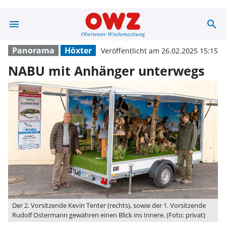
menu
search
NABU mit Anhän
Panorama
Höxter
Veröffentlicht am 26.02.2025 15:15
NABU mit Anhänger unterwegs
Der 2. Vorsitzende Kevin Tenter (rechts), sowie der 1. Vorsitzende
Rudolf Ostermann gewähren einen Blick ins Innere. (Foto: privat)