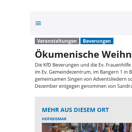
menu
Veranstaltungen
Beverungen
Ökumenische Weihna
Die KfD Beverungen und die Ev. Frauenhilf
im Ev. Gemeindezentrum, im Bangern 1 in Be
gemeinsamen Singen von Adventsliedern sc
Dezember entgegen genommen von Sandra Sac
MEHR AUS DIESEM ORT
HOFGEISMAR