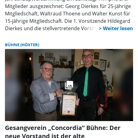
Mitglieder ausgezeichnet: Georg Dierkes für 25-jährige
Mitgliedschaft, Waltraud Thoene und Walter Kunst für
15-jährige Mitgliedschaft. Die 1. Vorsitzende Hildegard
Dierkes und die stellvertretende Vorsitzende Elvira
Niemeier überreichten die Treue-Nadeln und
Urkunden. Nach dem offiziellen Teil klang der
BÜHNE (HÖXTER)
Nachmittag mit einem gemeinsamen Abendessen aus.
Gesangverein „Concordia“ Bühne: Der
neue Vorstand ist der alte