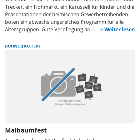
Trecker, ein Flohmarkt, ein Karussell für Kinder und die
Präsentationen der heimischen Gewerbetreibenden
boten ein abwechslungsreiches Programm für alle
Altersgruppen. Gute Verpflegung an den
Imbissständen der Fleischerei und mit Getränken der
Warburger Brauerei war gesichert.
BÜHNE (HÖXTER)
Maibaumfest