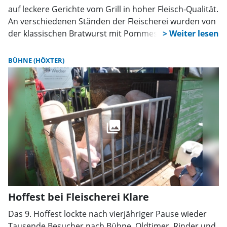
auf leckere Gerichte vom Grill in hoher Fleisch-Qualität.
An verschiedenen Ständen der Fleischerei wurden von
der klassischen Bratwurst mit Pommes bis zum
Ochsen am Spieß eine große Auswahl leckerer
Gerichte angeboten.
BÜHNE (HÖXTER)
Hoffest bei Fleischerei Klare
Das 9. Hoffest lockte nach vierjähriger Pause wieder
Tausende Besucher nach Bühne. Oldtimer, Rinder und