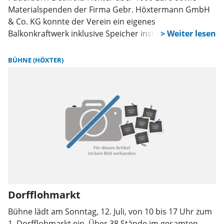
Materialspenden der Firma Gebr. Höxtermann GmbH
& Co. KG konnte der Verein ein eigenes
Balkonkraftwerk inklusive Speicher installieren.
Pünktlich zum Sommer wurde die Anlage durch die
engagierten Mitglieder Daria Richter, Felix
BÜHNE (HÖXTER)
Timmermann, Jonas Kropp, Tim Denecke, Stefan
Rempe, Johannes Timmermann, Vito Battaglia und
Gerhard Konze in Eigenregie montiert.
Dorfflohmarkt
Bühne lädt am Sonntag, 12. Juli, von 10 bis 17 Uhr zum
1. Dorfflohmarkt ein. Über 38 Stände im gesamten