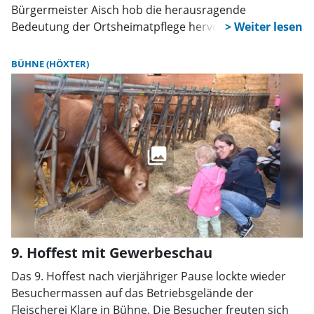
Bürgermeister Aisch hob die herausragende
Bedeutung der Ortsheimatpflege hervor und sagte:
„Ich freue mich, dass Elmar Reinhardt sich bereit
erklärt hat, das Amt von Karl Reddemann zu
BÜHNE (HÖXTER)
übernehmen.“ Ortsheimatpflege sei ein breit
gefächertes Ehrenamt, das einen wichtigen Beitrag für
die Ortschaft leiste, denn die zeitgemäße Ausübung
dieses Amtes beschäftige sich mit der Gegenwart und
der Gestaltung der Zukunft, so der erste Bürger der
Orgelstadt.
9. Hoffest mit Gewerbeschau
Das 9. Hoffest nach vierjähriger Pause lockte wieder
Besuchermassen auf das Betriebsgelände der
Fleischerei Klare in Bühne. Die Besucher freuten sich