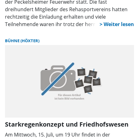
der Peckelsheimer Feuerwehr statt. Die fast
dreihundert Mitglieder des Rehasportvereins hatten
rechtzeitig die Einladung erhalten und viele
Teilnehmende waren ihr trotz der herrschenden Hitze
gefolgt. Der Vorstand um Gisela Lattrich, Ralph Striewe
und Claudia Becker-Ganteför sorgte für eine zügige
BÜHNE (HÖXTER)
Abwicklung der umfangreichen Tagesordnung.
Starkregenkonzept und Friedhofswesen
Am Mittwoch, 15. Juli, um 19 Uhr findet in der